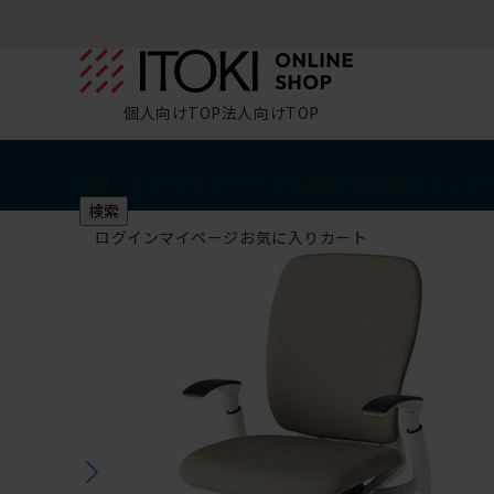
個人向けTOP
法人向けTOP
椅子・チェア
デスク・テーブル
収納
その他
学習・キッズ
検索
ログイン
マイページ
お気に入り
カート