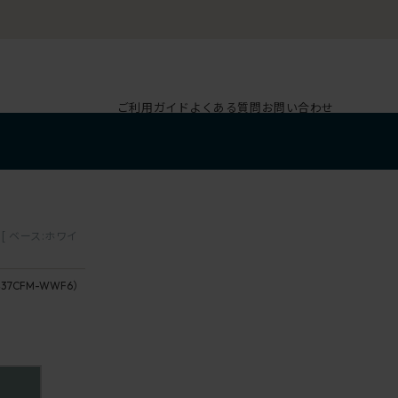
SHIGA・vertebra03試座会
ご利用ガイド
よくある質問
お問い合わせ
 ベース:ホワイ
437CFM-WWF6）