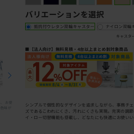
バリエーションを選択
抵抗付ウレタン双輪キャスター
ナイロン双輪
キャスタ
■【法人向け】無料見積・4台以上まとめ割対象商品
、 お使
シンプルで個性的なデザインを追求しながら、事務チ
と色味が
ズであるこわれにくさ、汚れにくさも実現。充実の調節
イ・ロー切替機能も搭載し、どなたにも快適にお使いい