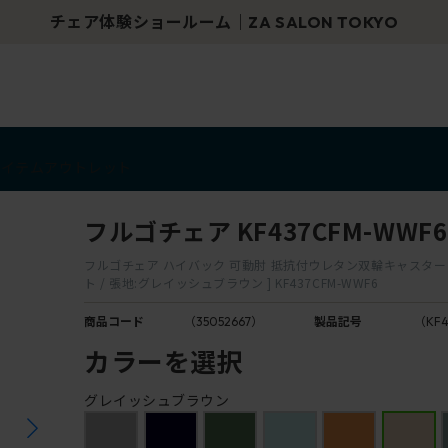
青山で人気チェアを体験｜
アイテム
アウトレット
フルゴチェア KF437CFM-WWF6
フルゴチェア ハイバック 可動肘 抵抗付ウレタン双輪キャスター [
ト / 張地:グレイッシュブラウン ] KF437CFM-WWF6
商品コード
（35052667）
製品記号
（KF
カラーを選択
グレイッシュブラウン