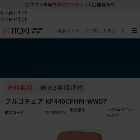
坐サロン来場で
限定クーポン
｜
(土)開催あり
個人向けTOP
法人向けTOP
検索
マイページ
お気に入り
カート
椅子・チェア
デスク・テーブル
収納
その他
学習・キッズアイテム
アウトレット
フルゴチェア KF440CFHM-WWD7
製品記号
（KF440CFHM-
商品コード
（35052652）
WWD7）