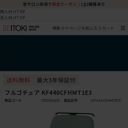
坐サロン来場で
限定クーポン
｜
(土)開催あり
個人向けTOP
法人向けTOP
検索
マイページ
お気に入り
カート
椅子・チェア
デスク・テーブル
収納
その他
学習・キッズアイテム
アウトレット
フルゴチェア KF440CFHMT1E3
商品コード
（35052648）
製品記号
（KF440CFHMT1E3）