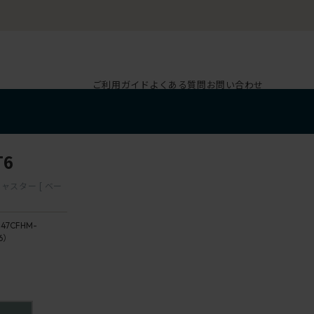
ご利用ガイド
よくある質問
お問い合わせ
T6
ャスター [ ベー
47CFHM-
6）