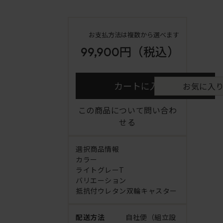
お支払方法は複数から選べます
99,900円
（税込）
カートに入れる
お気に入
この商品について問い合わ
せる
選択商品情報
カラー
ライトグレーT
バリエーション
抵抗付ウレタン双輪キャスター
配送方法
自社便（組立設