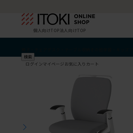
個人向けTOP
法人向けTOP
椅子・チェア
デスク・テーブル
収納
その他
学習・キッズ
検索
ログイン
マイページ
お気に入り
カート