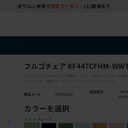
坐サロン来場で
限定クーポン
｜
(土)開催あり
アイテム
アウトレット
フルゴチェア KF447CFHM-WW
フルゴチェア ローバック 可動肘 ハンガー 抵抗付ウレタン双輪キ
ス:ホワイト / 張地:ライトグレーT ] KF447CFHM-WWT6
製品記号
（KF4
商品コード
（35052623）
WWT
カラーを選択
ライトグレーT