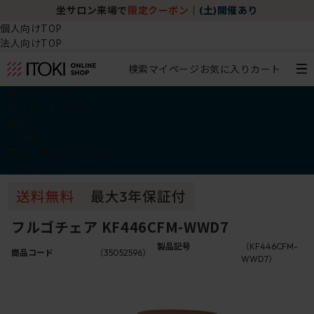
坐サロン来場で
限定クーポン
｜
(土)開催あり
個人向けTOP
法人向けTOP
検索
マイページ
お気に入り
カート
椅子・チェア
デスク・テーブル
収納
その他
学習・キッズアイテム
アウトレット
フルゴチェア KF446CFM-WWD7
製品記号
（KF446CFM-
商品コード
（35052596）
WWD7）