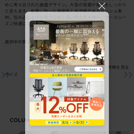
×
めに考え出された曲面デザイン。大型の背面が身体をしっかり
と支えます。全面に均一な透過性と光沢感のあるメッシュ素
材。包み込むような座り心地と高い耐久性を持ち、オールシー
ズン快適にご使用いただけます。
選択中の商品情報
保証
注意事項
シリーズの特徴を見る
サイズ
関連コラム
COLUMN