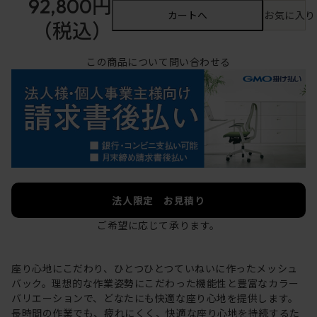
92,800円
カートへ
お気に入り
（税込）
この商品について問い合わせる
法人限定 お見積り
ご希望に応じて承ります。
座り心地にこだわり、ひとつひとつていねいに作ったメッシュ
バック。理想的な作業姿勢にこだわった機能性と豊富なカラー
バリエーションで、どなたにも快適な座り心地を提供します。
長時間の作業でも、疲れにくく、快適な座り心地を持続するた