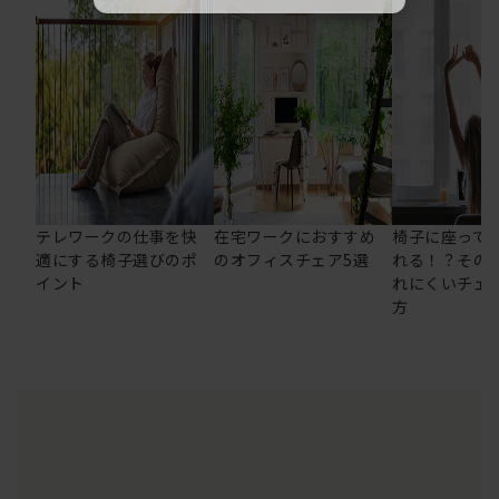
テレワークの仕事を快
在宅ワークにおすすめ
椅子に座って
適にする椅子選びのポ
のオフィスチェア5選
れる！？その
イント
れにくいチェ
方