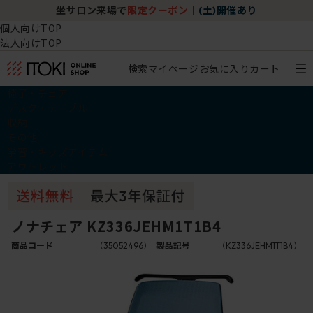
坐サロン来場で
限定クーポン
｜
(土)開催あり
個人向けTOP
法人向けTOP
検索
マイページ
お気に入り
カート
椅子・チェア
デスク・テーブル
収納
その他
学習・キッズアイテム
アウトレット
ノナチェア KZ336JEHM1T1B4
商品コード
（35052496）
製品記号
（KZ336JEHM1T1B4）