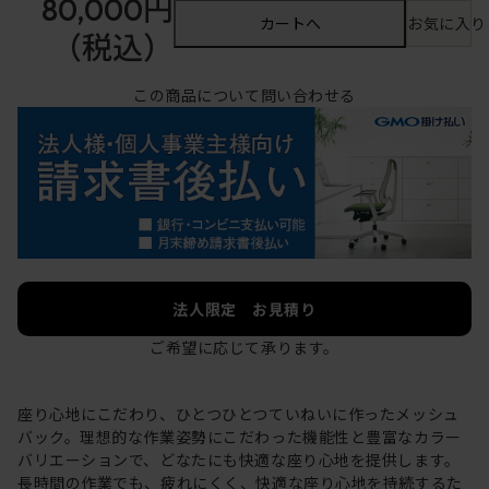
80,000円
カートへ
お気に入り
（税込）
この商品について問い合わせる
法人限定 お見積り
ご希望に応じて承ります。
座り心地にこだわり、ひとつひとつていねいに作ったメッシュ
バック。理想的な作業姿勢にこだわった機能性と豊富なカラー
バリエーションで、どなたにも快適な座り心地を提供します。
長時間の作業でも、疲れにくく、快適な座り心地を持続するた