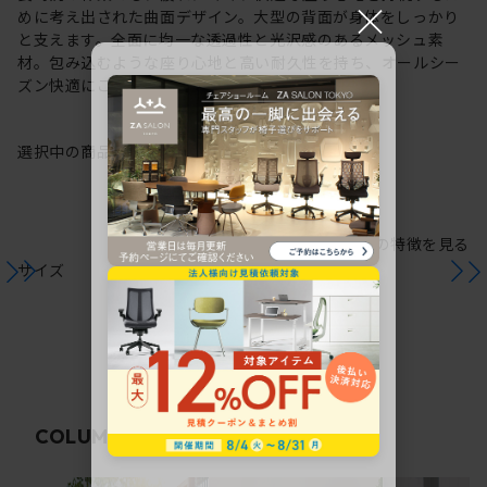
×
めに考え出された曲面デザイン。大型の背面が身体をしっかり
と支えます。全面に均一な透過性と光沢感のあるメッシュ素
材。包み込むような座り心地と高い耐久性を持ち、オールシー
ズン快適にご使用いただけます。
選択中の商品情報
保証
注意事項
シリーズの特徴を見る
サイズ
関連コラム
COLUMN