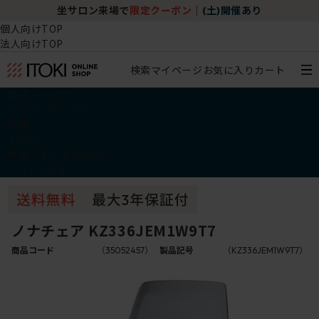
坐サロン来場で
限定クーポン
｜
(土)開催あり
個人向けTOP
法人向けTOP
検索
マイページ
お気に入り
カート
椅子・チェア
デスク・テーブル
収納
その他
学習・キッズアイテム
アウトレット
ノナチェア KZ336JEM1W9T7
商品コード
（35052457）
製品記号
（KZ336JEM1W9T7）