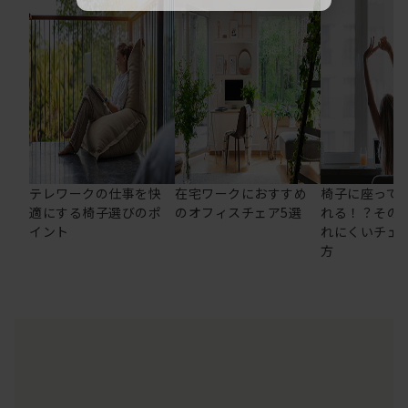
テレワークの仕事を快
在宅ワークにおすすめ
椅子に座って
適にする椅子選びのポ
のオフィスチェア5選
れる！？その
イント
れにくいチェ
方