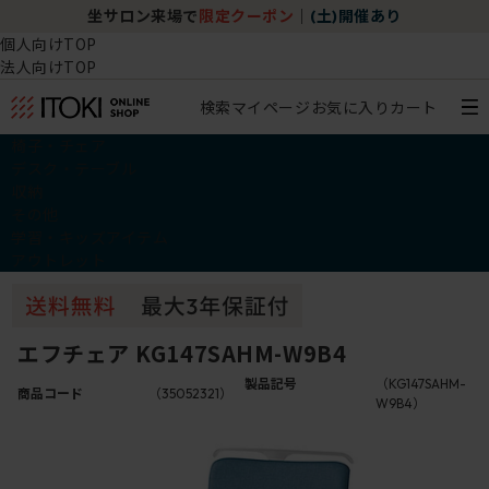
坐サロン来場で
限定クーポン
｜
(土)開催あり
個人向けTOP
法人向けTOP
検索
マイページ
お気に入り
カート
椅子・チェア
デスク・テーブル
収納
その他
学習・キッズアイテム
アウトレット
エフチェア KG147SAHM-W9B4
製品記号
（KG147SAHM-
商品コード
（35052321）
W9B4）