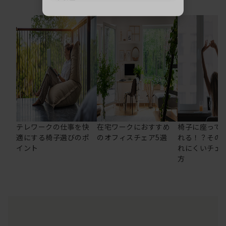
テレワークの仕事を快
在宅ワークにおすすめ
椅子に座って
適にする椅子選びのポ
のオフィスチェア5選
れる！？その
イント
れにくいチェ
方