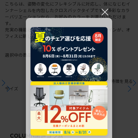
こちらは、姿勢の変化にフレキシブルに対応し、体になじむイ
×
ンナーシェルを内包したクロスバックタイプです。多彩なカラ
ーバリエーションから、お好みのカラーをお選びいただけま
す。
充実の機能と一体となった透明感のある美しいデザインが、オ
フィスに新しい風を運びます。
選択中の商品情報
保証
注意事項
シリーズの特徴を見る
サイズ
関連コラム
COLUMN