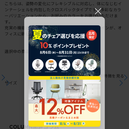
こちらは、姿勢の変化にフレキシブルに対応し、体になじむイ
×
ンナーシェルを内包したクロスバックタイプです。多彩なカラ
ーバリエーションから、お好みのカラーをお選びいただけま
す。
充実の機能と一体となった透明感のある美しいデザインが、オ
フィスに新しい風を運びます。
選択中の商品情報
保証
注意事項
シリーズの特徴を見る
サイズ
関連コラム
COLUMN