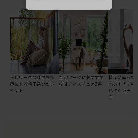
テレワークの仕事を快
在宅ワークにおすすめ
椅子に座って
適にする椅子選びのポ
のオフィスチェア5選
れる！？その
イント
れにくいチェ
方