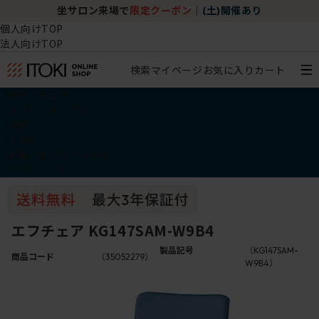
坐サロン来場で
限定クーポン
｜
(土)開催あり
個人向けTOP
法人向けTOP
検索
マイページ
お気に入り
カート
椅子・チェア
デスク・テーブル
収納
その他
学習・キッズアイテム
アウトレット
エフチェア KG147SAM-W9B4
製品記号
（KG147SAM-
商品コード
（35052279）
W9B4）