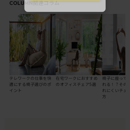
関連コラム
COLUMN
テレワークの仕事を快
在宅ワークにおすすめ
椅子に座って
適にする椅子選びのポ
のオフィスチェア5選
れる！？その
イント
れにくいチェ
方