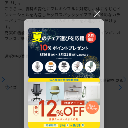
ア「f」。
こちらは、姿勢の変化にフレキシブルに対応し、体になじむイ
×
ンナーシェルを内包したクロスバックタイプです。多彩なカラ
ーバリエーションから、お好みのカラーをお選びいただけま
す。
充実の機能と一体となった透明感のある美しいデザインが、オ
フィスに新しい風を運びます。
選択中の商品情報
保証
注意事項
シリーズの特徴を見る
サイズ