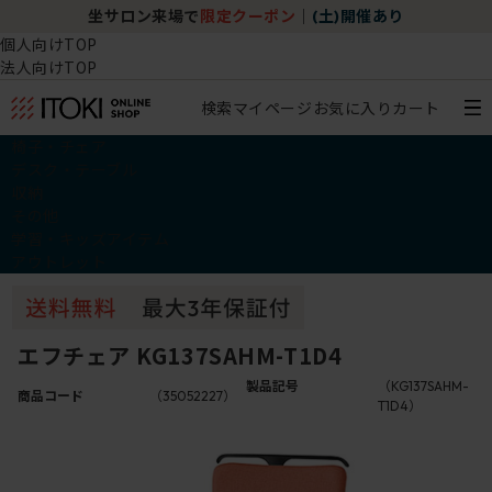
坐サロン来場で
限定クーポン
｜
(土)開催あり
個人向けTOP
法人向けTOP
検索
マイページ
お気に入り
カート
椅子・チェア
デスク・テーブル
収納
その他
学習・キッズアイテム
アウトレット
エフチェア KG137SAHM-T1D4
製品記号
（KG137SAHM-
商品コード
（35052227）
T1D4）