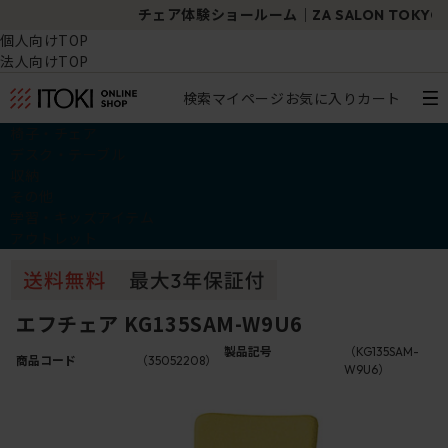
チェア体験ショールーム｜ZA SALON TOKYO
個人向けTOP
法人向けTOP
検索
マイページ
お気に入り
カート
椅子・チェア
デスク・テーブル
収納
その他
学習・キッズアイテム
アウトレット
エフチェア KG135SAM-W9U6
製品記号
（KG135SAM-
商品コード
（35052208）
W9U6）