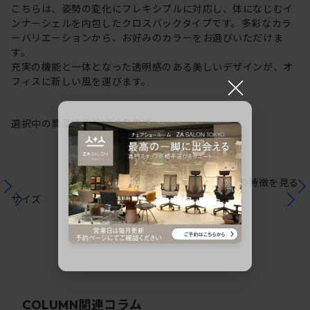
こちらは、姿勢の変化にフレキシブルに対応し、体になじむイ
ンナーシェルを内包したクロスバックタイプです。多彩なカラ
ーバリエーションから、お好みのカラーをお選びいただけま
す。
充実の機能と一体となった透明感のある美しいデザインが、オ
×
フィスに新しい風を運びます。
選択中の商品情報
保証
注意事項
シリーズの特徴を見る
サイズ
関連コラム
COLUMN