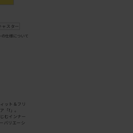
キャスター
ーの仕様について
フィット＆フリ
ア「f」。
なじむインナー
ーバリエーシ