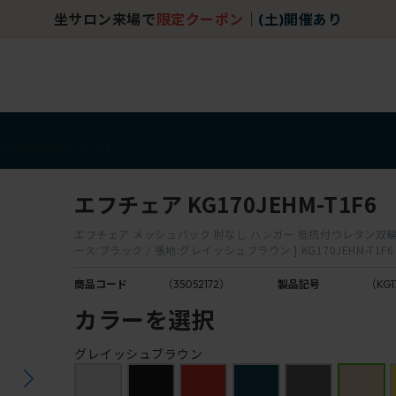
坐サロン来場で
限定クーポン
｜
(土)開催あり
アイテム
アウトレット
エフチェア KG170JEHM-T1F6
エフチェア メッシュバック 肘なし ハンガー 抵抗付ウレタン双輪
ース:ブラック / 張地:グレイッシュブラウン ] KG170JEHM-T1F6
商品コード
（35052172）
製品記号
（KG1
カラーを選択
グレイッシュブラウン