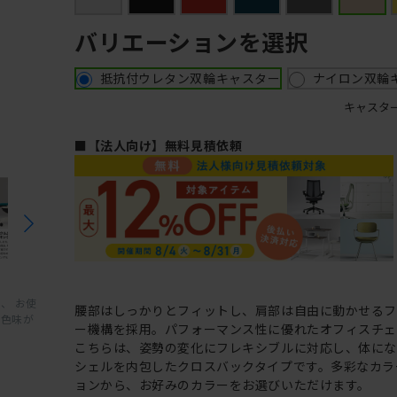
バリエーションを選択
抵抗付ウレタン双輪キャスター
ナイロン双輪
キャスタ
■【法人向け】無料見積依頼
、 お使
腰部はしっかりとフィットし、肩部は自由に動かせる
と色味が
ー機構を採用。パフォーマンス性に優れたオフィスチェ
こちらは、姿勢の変化にフレキシブルに対応し、体に
シェルを内包したクロスバックタイプです。多彩なカラ
ョンから、お好みのカラーをお選びいただけます。