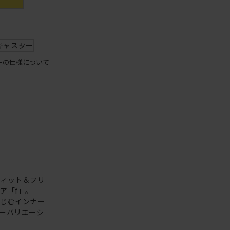
キャスター
ーの仕様について
フィット＆フリ
ア「f」。
なじむインナー
ーバリエーシ