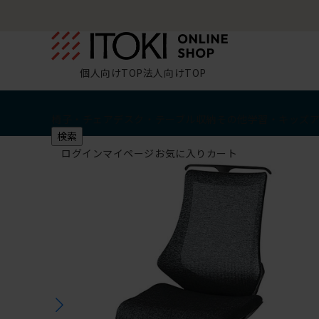
個人向けTOP
法人向けTOP
椅子・チェア
デスク・テーブル
収納
その他
学習・キッズ
検索
ログイン
マイページ
お気に入り
カート