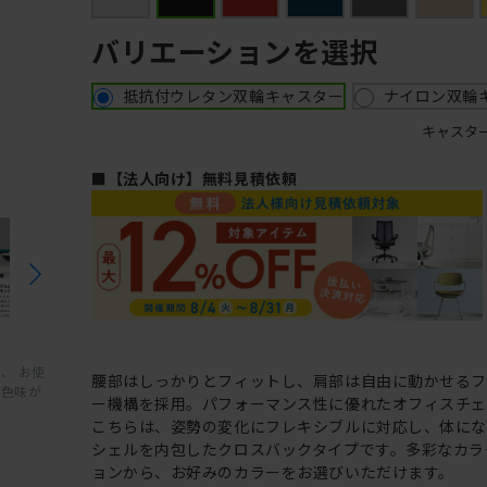
バリエーションを選択
抵抗付ウレタン双輪キャスター
ナイロン双輪
キャスタ
■【法人向け】無料見積依頼
、 お使
腰部はしっかりとフィットし、肩部は自由に動かせる
と色味が
ー機構を採用。パフォーマンス性に優れたオフィスチェ
こちらは、姿勢の変化にフレキシブルに対応し、体に
シェルを内包したクロスバックタイプです。多彩なカラ
ョンから、お好みのカラーをお選びいただけます。