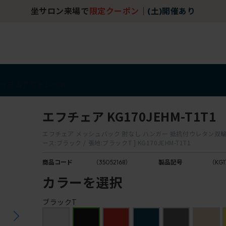
坐サロン来場で
限定クーポン
｜
(土)開催あり
アイテム
アウトレット
エフチェア KG170JEHM-T1T1
エフチェア メッシュバック 肘なし ハンガー 抵抗付ウレタン双輪
ース:ブラック / 張地:ブラックT ] KG170JEHM-T1T1
商品コード
（35052168）
製品記号
（KG1
カラーを選択
ブラックT