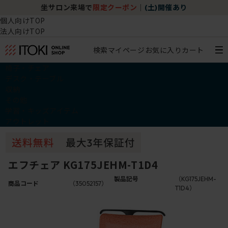
坐サロン来場で
限定クーポン
｜
(土)開催あり
個人向けTOP
法人向けTOP
検索
マイページ
お気に入り
カート
椅子・チェア
デスク・テーブル
収納
その他
学習・キッズアイテム
アウトレット
エフチェア KG175JEHM-T1D4
製品記号
（KG175JEHM-
商品コード
（35052157）
T1D4）