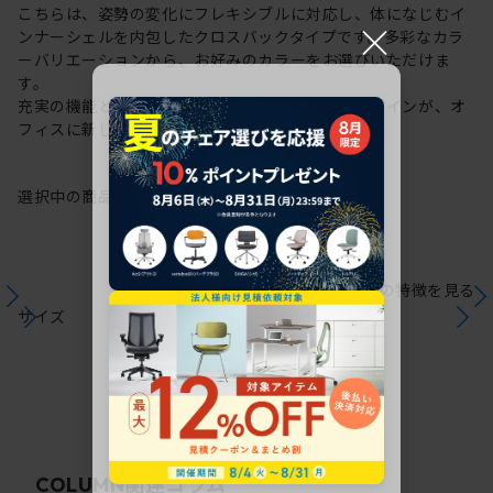
こちらは、姿勢の変化にフレキシブルに対応し、体になじむイ
×
ンナーシェルを内包したクロスバックタイプです。多彩なカラ
ーバリエーションから、お好みのカラーをお選びいただけま
す。
充実の機能と一体となった透明感のある美しいデザインが、オ
フィスに新しい風を運びます。
選択中の商品情報
保証
注意事項
シリーズの特徴を見る
サイズ
関連コラム
COLUMN