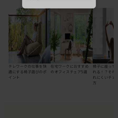
テレワークの仕事を快
在宅ワークにおすすめ
椅子に座って
適にする椅子選びのポ
のオフィスチェア5選
れる！？その
イント
れにくいチェ
方