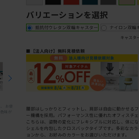
バリエーションを選択
抵抗付ウレタン双輪キャスター
ナイロン双輪
キャスタ
■【法人向け】無料見積依頼
、 お使
腰部はしっかりとフィットし、肩部は自由に動かせる
と色味が
ー機構を採用。パフォーマンス性に優れたオフィスチェ
こちらは、姿勢の変化にフレキシブルに対応し、体に
シェルを内包したクロスバックタイプです。多彩なカラ
ョンから、お好みのカラーをお選びいただけます。