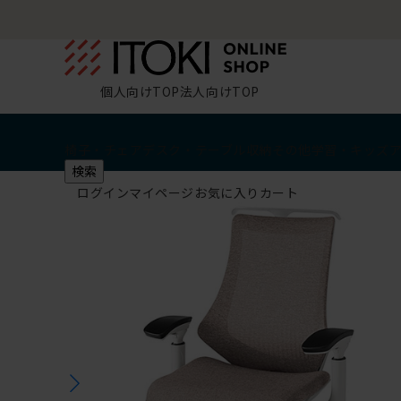
個人向けTOP
法人向けTOP
椅子・チェア
デスク・テーブル
収納
その他
学習・キッズ
検索
ログイン
マイページ
お気に入り
カート