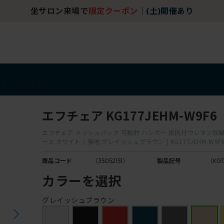
坐サロン来場で
限定クーポン
｜
(土)開催あり
アイテム
アウトレット
エフチェア KG177JEHM-W9F6
エフチェア メッシュバック 可動肘 ハンガー 抵抗付ウレタン双輪
ース:ホワイト / 張地:グレイッシュブラウン ] KG177JEHM-W9F
商品コード
（35052151）
製品記号
（KG1
カラーを選択
グレイッシュブラウン