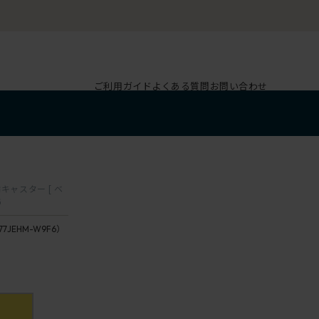
ご利用ガイド
よくある質問
お問い合わせ
キャスター [ ベ
6
77JEHM-W9F6）