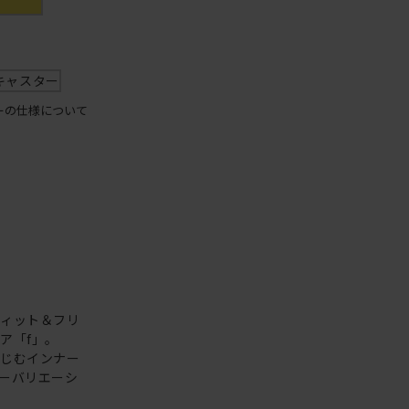
キャスター
ーの仕様について
フィット＆フリ
ア「f」。
なじむインナー
ーバリエーシ