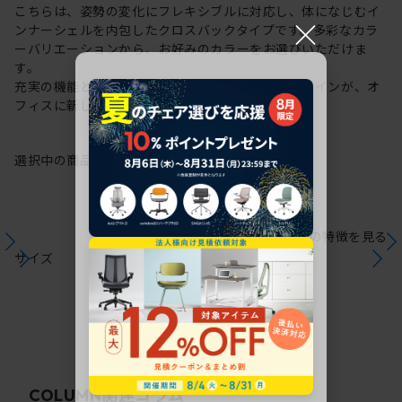
こちらは、姿勢の変化にフレキシブルに対応し、体になじむイ
×
ンナーシェルを内包したクロスバックタイプです。多彩なカラ
ーバリエーションから、お好みのカラーをお選びいただけま
す。
充実の機能と一体となった透明感のある美しいデザインが、オ
フィスに新しい風を運びます。
選択中の商品情報
保証
注意事項
シリーズの特徴を見る
サイズ
関連コラム
COLUMN