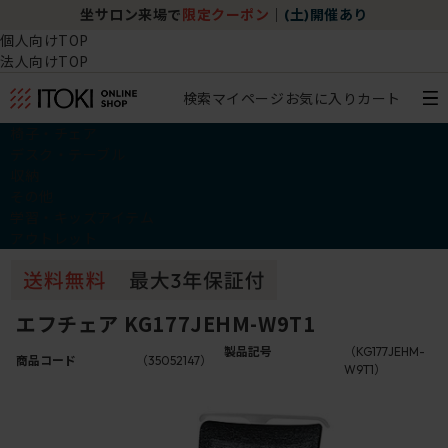
坐サロン来場で
限定クーポン
｜
(土)開催あり
個人向けTOP
法人向けTOP
検索
マイページ
お気に入り
カート
椅子・チェア
デスク・テーブル
収納
その他
学習・キッズアイテム
アウトレット
エフチェア KG177JEHM-W9T1
製品記号
（KG177JEHM-
商品コード
（35052147）
W9T1）