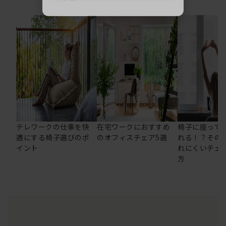
テレワークの仕事を快
在宅ワークにおすすめ
椅子に座って
適にする椅子選びのポ
のオフィスチェア5選
れる！？その
イント
れにくいチェ
方