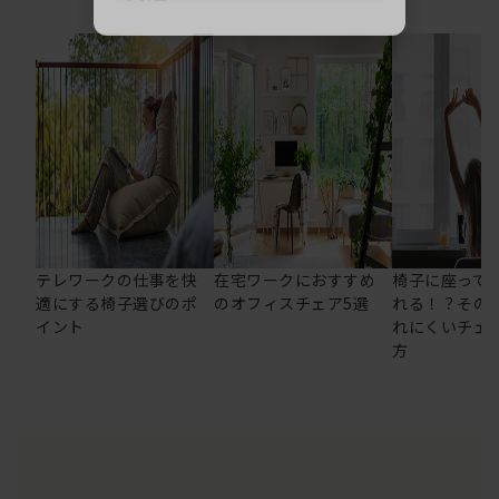
テレワークの仕事を快
在宅ワークにおすすめ
椅子に座って
適にする椅子選びのポ
のオフィスチェア5選
れる！？その
イント
れにくいチェ
方