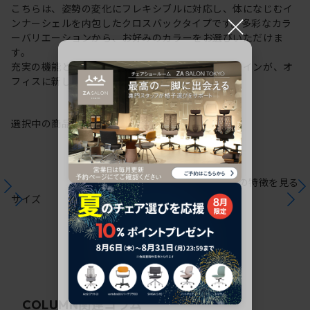
こちらは、姿勢の変化にフレキシブルに対応し、体になじむイ
×
ンナーシェルを内包したクロスバックタイプです。多彩なカラ
ーバリエーションから、お好みのカラーをお選びいただけま
す。
充実の機能と一体となった透明感のある美しいデザインが、オ
フィスに新しい風を運びます。
選択中の商品情報
保証
注意事項
シリーズの特徴を見る
サイズ
関連コラム
COLUMN