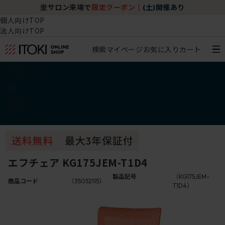
坐サロン来場で
限定クーポン
｜
(土)開催あり
個人向けTOP
法人向けTOP
検索
マイページ
お気に入り
カート
椅子・チェア
デスク・テーブル
収納
その他
学習・キッズアイテム
アウトレット
エフチェア KG175JEM-T1D4
製品記号
（KG175JEM-
商品コード
（35052115）
T1D4）