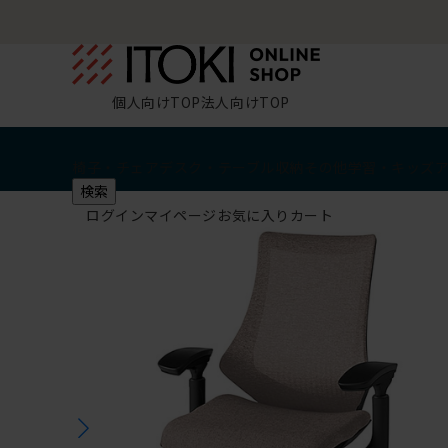
個人向けTOP
法人向けTOP
椅子・チェア
デスク・テーブル
収納
その他
学習・キッズ
検索
ログイン
マイページ
お気に入り
カート