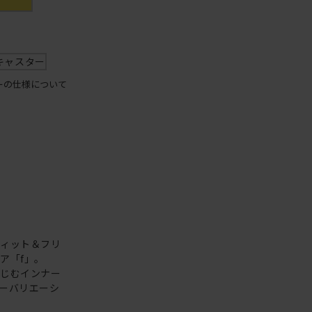
キャスター
ーの仕様について
フィット＆フリ
ア「f」。
なじむインナー
ーバリエーシ