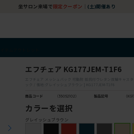
坐サロン来場で
限定クーポン
｜
(土)開催あり
アイテム
アウトレット
エフチェア KG177JEM-T1F6
エフチェア メッシュバック 可動肘 抵抗付ウレタン双輪キャスター 
ック / 張地:グレイッシュブラウン ] KG177JEM-T1F6
商品コード
（35052102）
製品記号
（KG1
カラーを選択
グレイッシュブラウン