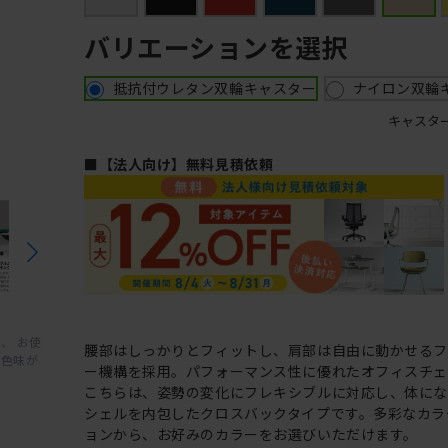
バリエーションを選択
抵抗付ウレタン双輪キャスター
ナイロン双輪
キャスタ
■【法人向け】無料見積依頼
、 お使
腰部はしっかりとフィットし、肩部は自由に動かせる
と色味が
ー機構を採用。パフォーマンス性に優れたオフィスチェ
こちらは、姿勢の変化にフレキシブルに対応し、体に
シェルを内包したクロスバックタイプです。多彩なカラ
ョンから、お好みのカラーをお選びいただけます。