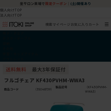
坐サロン来場で
限定クーポン
｜
(土)開催あり
個人向けTOP
法人向けTOP
検索
マイページ
お気に入り
カート
椅子・チェア
デスク・テーブル
収納
その他
学習・キッズアイテム
アウトレット
フルゴチェア KF430PVHM-WWA3
製品記号
（KF430PVHM-
商品コード
（35048739）
WWA3）