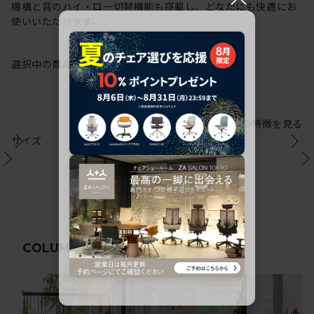
機構と背のハイ・ロー切替機能も搭載し、どなたにも快適にお
使いいただけます。
選択中の商品情報
保証
注意事項
シリーズの特徴を見る
サイズ
関連コラム
COLUMN