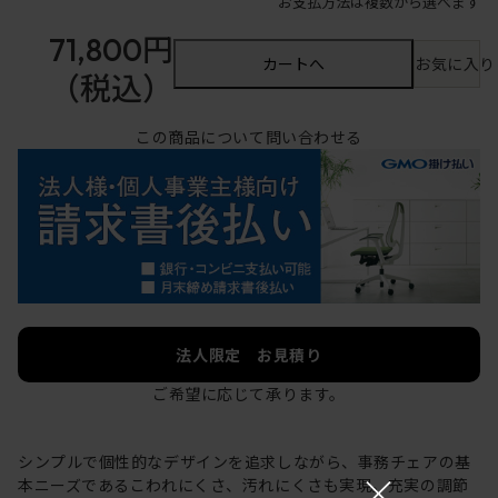
お支払方法は複数から選べます
71,800円
カートへ
お気に入り
（税込）
この商品について問い合わせる
法人限定 お見積り
ご希望に応じて承ります。
シンプルで個性的なデザインを追求しながら、事務チェアの基
×
本ニーズであるこわれにくさ、汚れにくさも実現。充実の調節