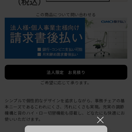
（税込）
この商品について問い合わせる
法人限定 お見積り
ご希望に応じて承ります。
シンプルで個性的なデザインを追求しながら、事務チェアの基
本ニーズであるこわれにくさ、汚れにくさも実現。充実の調節
機構と背のハイ・ロー切替機能も搭載し、どなたにも快適にお
×
使いいただけます。