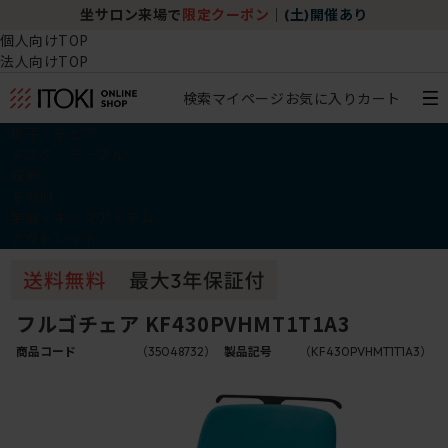
坐サロン来場で
限定クーポン
｜
(土)開催あり
個人向けTOP
法人向けTOP
検索
マイページ
お気に入り
カート
椅子・チェア
デスク・テーブル
収納
その他
学習・キッズアイテム
アウトレット
フルゴチェア KF430PVHMT1T1A3
商品コード
（35048732）
製品記号
（KF430PVHMT1T1A3）