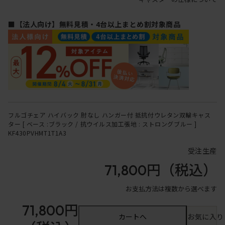
■【法人向け】無料見積・4台以上まとめ割対象商品
フルゴチェア ハイバック 肘なし ハンガー付 抵抗付ウレタン双輪キャス
ター [ ベース :ブラック / 抗ウイルス加工張地 : ストロングブルー ]
KF430PVHMT1T1A3
受注生産
71,800円
（税込）
お支払方法は複数から選べます
71,800円
カートへ
お気に入り