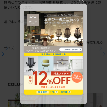
機構と背のハイ・ロー切替機能も搭載し、どなたにも快適にお
使いいただけます。
選択中の商品情報
保証
注意事項
シリーズの特徴を見る
サイズ
関連コラム
COLUMN