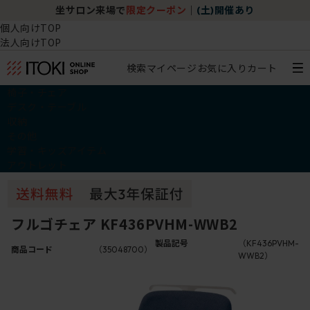
坐サロン来場で
限定クーポン
｜
(土)開催あり
個人向けTOP
法人向けTOP
検索
マイページ
お気に入り
カート
椅子・チェア
デスク・テーブル
収納
その他
学習・キッズアイテム
アウトレット
フルゴチェア KF436PVHM-WWB2
製品記号
（KF436PVHM-
商品コード
（35048700）
WWB2）