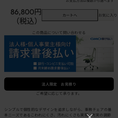
お支払方法は複数から選べます
86,800円
カートへ
お気に入り
（税込）
この商品について問い合わせる
法人限定 お見積り
ご希望に応じて承ります。
シンプルで個性的なデザインを追求しながら、事務チェアの基
×
本ニーズであるこわれにくさ、汚れにくさも実現。充実の調節