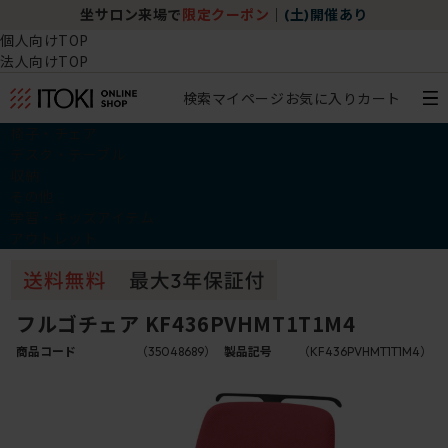
坐サロン来場で
限定クーポン
｜
(土)開催あり
個人向けTOP
法人向けTOP
検索
マイページ
お気に入り
カート
椅子・チェア
デスク・テーブル
収納
その他
学習・キッズアイテム
アウトレット
フルゴチェア KF436PVHMT1T1M4
商品コード
（35048689）
製品記号
（KF436PVHMT1T1M4）