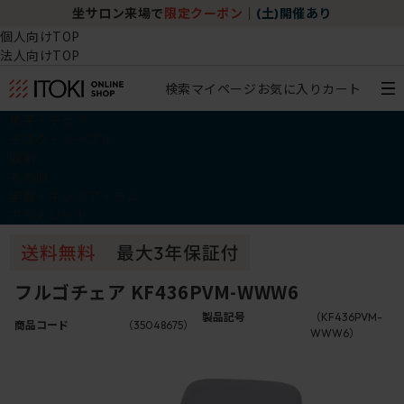
坐サロン来場で
限定クーポン
｜
(土)開催あり
個人向けTOP
法人向けTOP
検索
マイページ
お気に入り
カート
椅子・チェア
デスク・テーブル
収納
その他
学習・キッズアイテム
アウトレット
フルゴチェア KF436PVM-WWW6
製品記号
（KF436PVM-
商品コード
（35048675）
WWW6）