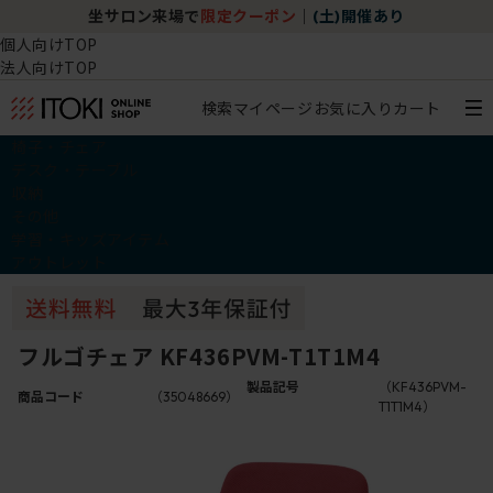
坐サロン来場で
限定クーポン
｜
(土)開催あり
個人向けTOP
法人向けTOP
検索
マイページ
お気に入り
カート
椅子・チェア
デスク・テーブル
収納
その他
学習・キッズアイテム
アウトレット
フルゴチェア KF436PVM-T1T1M4
製品記号
（KF436PVM-
商品コード
（35048669）
T1T1M4）