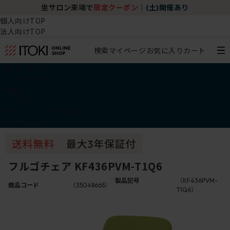
坐サロン来場で
限定クーポン
｜
(土)開催あり
個人向けTOP
法人向けTOP
検索
マイページ
お気に入り
カート
椅子・チェア
デスク・テーブル
収納
その他
学習・キッズアイテム
アウトレット
フルゴチェア KF436PVM-T1Q6
製品記号
（KF436PVM-
商品コード
（35048665）
T1Q6）