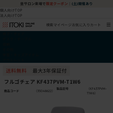
坐サロン来場で
限定クーポン
｜
(土)開催あり
個人向けTOP
法人向けTOP
検索
マイページ
お気に入り
カート
椅子・チェア
デスク・テーブル
収納
その他
学習・キッズアイテム
アウトレット
フルゴチェア KF437PVM-T1W6
製品記号
（KF437PVM-
商品コード
（35048622）
T1W6）