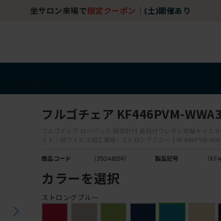
坐サロン来場で
限定クーポン
｜
(土)開催あり
アイテム
アウトレット
フルゴチェア KF446PVM-WWA
フルゴチェア ローバック 固定肘付 抵抗付ウレタン双輪キャスター 
イト / 抗ウイルス加工張地 : ストロングブルー ] KF446PVM-WW
商品コード
（35048559）
製品記号
（KF
カラーを選択
ストロングブルー