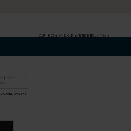
ご利用ガイド
よくある質問
お問い合わせ
3
[ ベース :ホワ
A3
446PVM-WWA3）