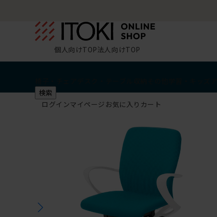
個人向けTOP
法人向けTOP
椅子・チェア
デスク・テーブル
収納
その他
学習・キッズ
検索
ログイン
マイページ
お気に入り
カート