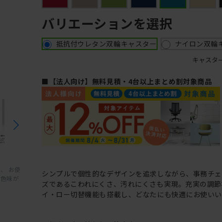
バリエーションを選択
抵抗付ウレタン双輪キャスター
ナイロン双輪
キャスタ
■【法人向け】無料見積・4台以上まとめ割対象商品
、 お使
シンプルで個性的なデザインを追求しながら、事務チ
と色味が
ズであるこわれにくさ、汚れにくさも実現。充実の調節
イ・ロー切替機能も搭載し、どなたにも快適にお使いい