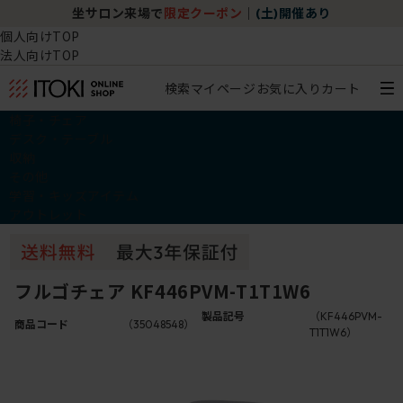
坐サロン来場で
限定クーポン
｜
(土)開催あり
個人向けTOP
法人向けTOP
検索
マイページ
お気に入り
カート
椅子・チェア
デスク・テーブル
収納
その他
学習・キッズアイテム
アウトレット
フルゴチェア KF446PVM-T1T1W6
製品記号
（KF446PVM-
商品コード
（35048548）
T1T1W6）