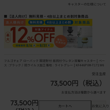
キャスターの仕様について
■【法人向け】無料見積・4台以上まとめ割対象商品
フルゴチェア ローバック 固定肘付 抵抗付ウレタン双輪キャスター [ ベー
ス :ブラック / 抗ウイルス加工張地 : ライトグレー ] KF446PVM-T1T1W6
受注生産
73,500円
（税込）
お支払方法は複数から選べます
73,500円
カートへ
お気に入り