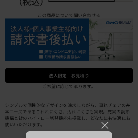
（税込）
この商品について問い合わせる
法人限定 お見積り
ご希望に応じて承ります。
シンプルで個性的なデザインを追求しながら、事務チェアの基
本ニーズであるこわれにくさ、汚れにくさも実現。充実の調節
機構と背のハイ・ロー切替機能も搭載し、どなたにも快適にお
×
使いいただけます。