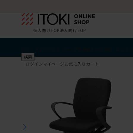
個人向けTOP
法人向けTOP
椅子・チェア
デスク・テーブル
収納
その他
学習・キッズ
検索
ログイン
マイページ
お気に入り
カート