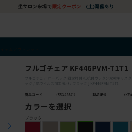
坐サロン来場で
限定クーポン
｜
(土)開催あり
アイテム
アウトレット
フルゴチェア KF446PVM-T1T1
フルゴチェア ローバック 固定肘付 抵抗付ウレタン双輪キャスター 
ック / 抗ウイルス加工張地 : ブラック ] KF446PVM-T1T1
商品コード
（35048541）
製品記号
（KF4
カラーを選択
ブラック