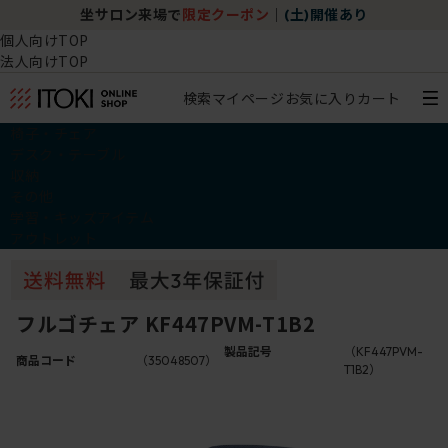
坐サロン来場で
限定クーポン
｜
(土)開催あり
個人向けTOP
法人向けTOP
検索
マイページ
お気に入り
カート
椅子・チェア
デスク・テーブル
収納
その他
学習・キッズアイテム
アウトレット
フルゴチェア KF447PVM-T1B2
製品記号
（KF447PVM-
商品コード
（35048507）
T1B2）