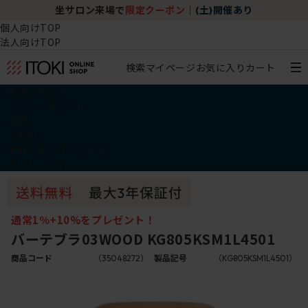
坐サロン来場で
限定クーポン
｜
(土)開催あり
個人向けTOP
法人向けTOP
検索
マイページ
お気に入り
カート
椅子・チェア
デスク・テーブル
収納
その他
学習・キッズアイテム
アウトレット
通常1％+10%をプレゼント！
バーテブラ03WOOD KG805KSM1L4501
商品コード
（35048272）
製品記号
（KG805KSM1L4501）