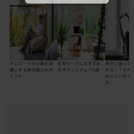
テレワークの仕事を快
在宅ワークにおすすめ
椅子に座って
適にする椅子選びのポ
のオフィスチェア5選
れる！？その
イント
れにくいチェ
方