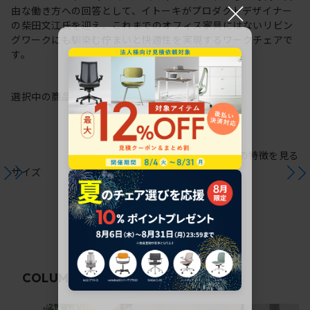
×
由な働き方への回答として、イトーキがプロダクトデザイナー
の柴田文江氏を迎え、これまでのオフィス家具にはないリビン
グワークにも馴染む佇まいと快適性を実現するワークチェアで
す。
選択中の商品情報
保証
注意事項
シリーズの特徴を見る
サイズ
関連コラム
COLUMN