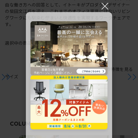
×
由な働き方への回答として、イトーキがプロダクトデザイナー
の柴田文江氏を迎え、これまでのオフィス家具にはないリビン
グワークにも馴染む佇まいと快適性を実現するワークチェアで
す。
選択中の商品情報
保証
注意事項
シリーズの特徴を見る
サイズ
関連コラム
COLUMN