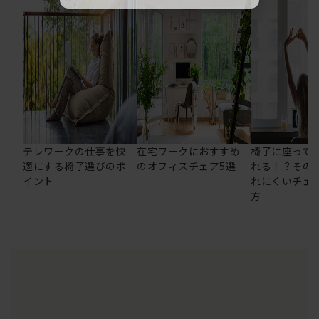
テレワークの仕事を快
在宅ワークにおすすめ
椅子に座って
適にする椅子選びのポ
のオフィスチェア5選
れる！？その
イント
れにくいチェ
方