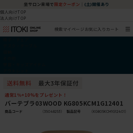
坐サロン来場で
限定クーポン
｜
(土)開催あり
個人向けTOP
法人向けTOP
検索
マイページ
お気に入り
カート
椅子・チェア
デスク・テーブル
収納
その他
学習・キッズアイテム
アウトレット
通常1％+10%をプレゼント！
バーテブラ03WOOD KG805KCM1G12401
商品コード
（35048253）
製品記号
（KG805KCM1G12401）