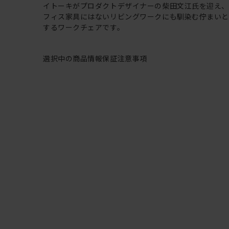
イトーキがプロダクトデザイナーの柴田文江氏を迎え
フィス家具にはないリビングワークにも馴染む佇まい
するワークチェアです。
選択中の商品情報
保証
注意事項