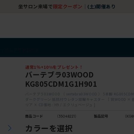
坐サロン来場で
限定クーポン
｜
(土)開催あり
アイテム
アウトレット
通常1％+10%をプレゼント！
バーテブラ03WOOD
KG805CDM1G1H901
バーテブラ03WOOD （ vertebra03WOOD ） 5本脚 KG805CDM1
ダークグリーン 抵抗付ウレタン双輪キャスター ［ 背WOOD × 座
リア × CD張地 : H9 / エクリュベージュ ]
商品コード
（35048221）
製品記号
（KG8
カラーを選択