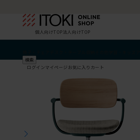
個人向けTOP
法人向けTOP
椅子・チェア
デスク・テーブル
収納
その他
学習・キッズ
検索
ログイン
マイページ
お気に入り
カート