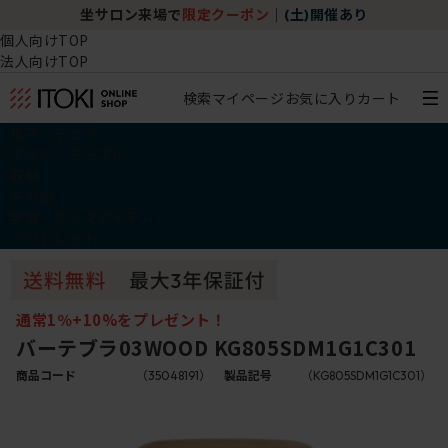
坐サロン来場で
限定クーポン
｜
(土)開催あり
個人向けTOP
法人向けTOP
検索
マイページ
お気に入り
カート
椅子・チェア
デスク・テーブル
収納
その他
学習・キッズアイテム
アウトレット
通常1％+10%をプレゼント！
バーテブラ03WOOD KG805SDM1G1C301
商品コード
（35048191）
製品記号
（KG805SDM1G1C301）