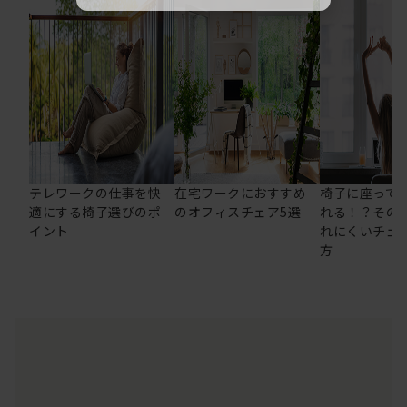
テレワークの仕事を快
在宅ワークにおすすめ
椅子に座って
適にする椅子選びのポ
のオフィスチェア5選
れる！？その
イント
れにくいチェ
方