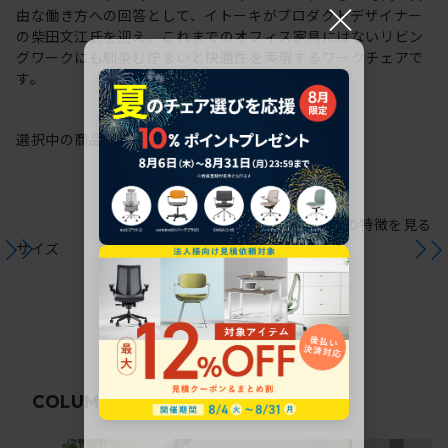
×
由な働き方への回答として、イトーキがプロダクトデザイナー
の柴田文江氏を迎え、これまでのオフィス家具にはないリビン
グワークにも馴染む佇まいと快適性を実現するワークチェアで
す。
選択中の商品情報
保証
注意事項
シリーズの特徴を見る
サイズ
関連コラム
COLUMN