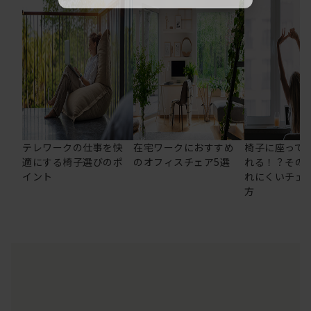
テレワークの仕事を快
在宅ワークにおすすめ
椅子に座って
適にする椅子選びのポ
のオフィスチェア5選
れる！？その
イント
れにくいチェ
方