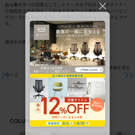
×
由な働き方への回答として、イトーキがプロダクトデザイナー
の柴田文江氏を迎え、これまでのオフィス家具にはないリビン
グワークにも馴染む佇まいと快適性を実現するワークチェアで
す。
選択中の商品情報
保証
注意事項
シリーズの特徴を見る
サイズ
関連コラム
COLUMN