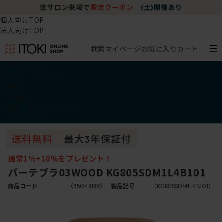
坐サロン来場で
限定クーポン
｜
(土)開催あり
個人向けTOP
法人向けTOP
検索
マイページ
お気に入り
カート
椅子・チェア
デスク・テーブル
収納
その他
学習・キッズアイテム
アウトレット
通常1％+10%をプレゼント！
バーテブラ03WOOD KG805SDM1L4B101
商品コード
（35048189）
製品記号
（KG805SDM1L4B101）