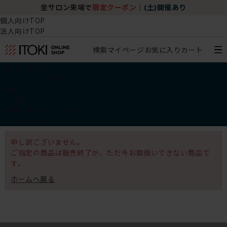
坐サロン来場で
限定クーポン
｜
(土)開催あり
個人向けTOP
法人向けTOP
検索
マイページ
お気に入り
カート
椅子・チェア
デスク・テーブル
収納
その他
学習・キッズアイテム
アウトレット
申し訳ございません。
ご指定の商品は販売終了か、ただ今お取扱いできない商品で
す。
ホームへ戻る