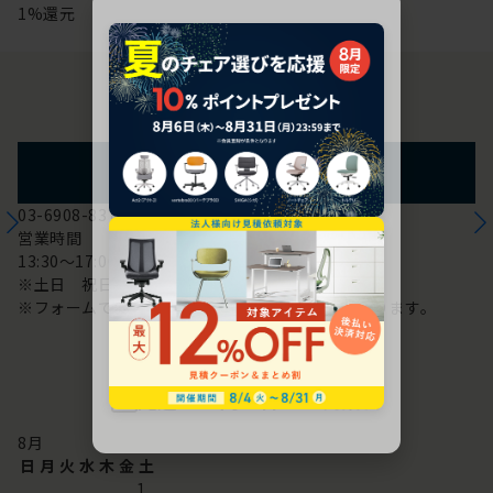
1%還元
お問い合わせ
フォームからのお問い合わせ
03-6908-8370
営業時間
13:30～17:00
※土日 祝日は休み
※フォームでのお問い合わせは24時間対応しております。
配送・お問い合わせ営業日
8
月
日
月
火
水
木
金
土
1