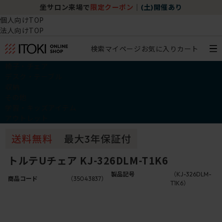
坐サロン来場で
限定クーポン
｜
(土)開催あり
個人向けTOP
法人向けTOP
検索
マイページ
お気に入り
カート
椅子・チェア
デスク・テーブル
収納
その他
学習・キッズアイテム
アウトレット
トルテUチェア KJ-326DLM-T1K6
製品記号
（KJ-326DLM-
商品コード
（35043837）
T1K6）