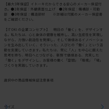
【最大3年保証】イトーキだからできる安心のメーカー保証付
き。●1年保証：外観表面仕上げ ●2年保証：機構部・可動
部 ●3年保証：構造部材 ※詳細は付属のメーカー保証書
をご確認ください。
【ITOKI の企業コンセプト】 明日の「働く」を、デザインす
る。私たちは、心と身体の健康を維持し、高い生産性を実現し
ながら、力強い創造性を発揮し、そして価値あるイノベーショ
ンを生み出していく、そういった、人びとの「働く」という活
動を支援していきます。私たちは、常に「人」を中心に据えた
思考を持ち、明日へとつながる、新鮮で価値ある、充実した
「働く」をデザインし、お客様の働く「空間」「環境」「場」
づくりを実践していきます。
選択中の商品情報
保証
注意事項
サイズ