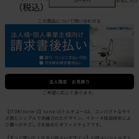
カートへ
お気に入り
（税込）
この商品について問い合わせる
法人限定 お見積り
ご希望に応じて承ります。
【ITOKI torte U】torte U(トルテユー)は、コンパクトなサイ
ズ感とシンプルで洗練されたデザイン、イトーキ独自技術によ
り腰へのやさしさを極めたオフィスチェアです。
【ずっと使いたくなる心地よいデザイン】心地よいシェルチェ