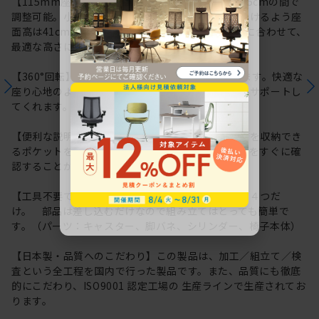
【115mm座面上下昇降】座面高は約41.0cm～52.5cmの間で
調整可能。小柄な体格の方でも快適にお座りいただけるよう座
面高は41cmから調整可能です。利用シーンや体格に合わせて、
最適な高さに調整いただけます。
【360°回転】座ったままくるっと向きを変えられます。快適な
座り心地のよさで長時間のデスクワークもしっかりサポートし
てくれます。
【便利な説明書収納ポケット】座面裏に取扱説明書を収納でき
るポケットを用意しています。操作方法や各種情報をすぐに確
認することができるので便利です。
【工具不要でかんたん組み立て】パーツはたったの４つだ
け。 部品は差し込むだけなので組み立てはとっても簡単で
す。（パーツ：キャスター、脚バネ、シリンダー、椅子本体）
【日本製・品質へのこだわり】この製品は、加工／組立て／検
査という全工程を国内で行った製品です。また、品質にも徹底
的にこだわり、ISO9001 認定工場の 生産ラインで生産されてお
ります。