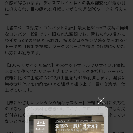
グ感が得られます。ディスプレイと目との視距離変化が最小限
に抑えられ、目の疲れを軽減しながら快適なPCワークを行えま
す。
【省スペース対応・コンパクト設計】最大幅60cmで収納に便利
なコンパクト設計です。限られた空間でも、背もたれの後方に
わずか５cmの空間があれば、快適なロッキング感を得られるイ
トーキ独自技術を搭載。ワークスペースを快適に有効に使いた
い方にお勧めです。
【100%リサイクル生地】廃棄ペットボトルのリサイクル繊維
100%で作られたサステナブルファブリックを採用。バージン
繊維に比べて生産時のCO2排出量を約41%削減します。濃淡に
染め分けた糸を凹凸感のある組織で組み上げ、豊かな質感に仕
上げています。
×
【床にやさしいウレタン双輪キャスター】車輪の周囲に柔軟性
のあるウレタン素材を巻きつけており、フローリングでもキズ
が付きにくき抵抗付きのウレタンキャスターを採用。座ってい
ないときの転がりを防ぐ安全機能も採用しています。