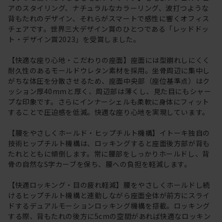
アのスタイリング、ナチュラルなカラーリング、波打つような
背もたれのデザイン、それらがスマートで感性に響くオフィス
チェアです。世界三大デザイン賞のひとつである「レッドドッ
ト・デザイン賞2023」を受賞しました。
【快適な座り心地・こだわりの座面】座面には型崩れしにくく
耐久性のあるモールドウレタン素材を採用。坐骨周辺に集中し
がちな体圧を分散させるため、座面中央部（座位基準点）はク
ッション厚40mmと厚く、周辺部は薄くし、見た目にもシャー
プな印象です。さらにインナーシェルも柔軟に身体にフィット
することで圧迫感を低減。快適な座り心地を実現しています。
【腰をやさしくホールド・ヒップチルト機構】イトーキ独自の
技術ヒップチルト機構は、ロッキングすると座面後方部が背も
たれとともに傾倒します。常に腰部をしっかりホールドし、背
骨の自然なS字カーブを保ち、腰への負担を軽減します。
【快適ロッキング・目の疲れ軽減】腰をやさしくホールドし続
けるヒップチルト機構と連動しながら座面全体が前方にスライ
ドするデュアルモーションロッキング機構を搭載。ロッキング
する際、背もたれの後方に5cmの空間があれば快適なロッキン