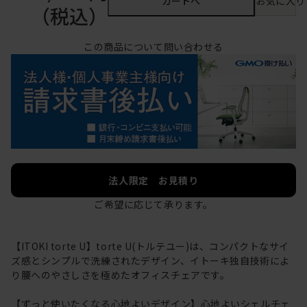
カートへ
お気に入り
（税込）
この商品について問い合わせる
法人限定 お見積り
ご希望に応じて承ります。
【ITOKI torte U】torte U(トルテユー)は、コンパクトなサイ
ズ感とシンプルで洗練されたデザイン、イトーキ独自技術によ
り腰へのやさしさを極めたオフィスチェアです。
【ずっと使いたくなる心地よいデザイン】心地よいシェルチェ