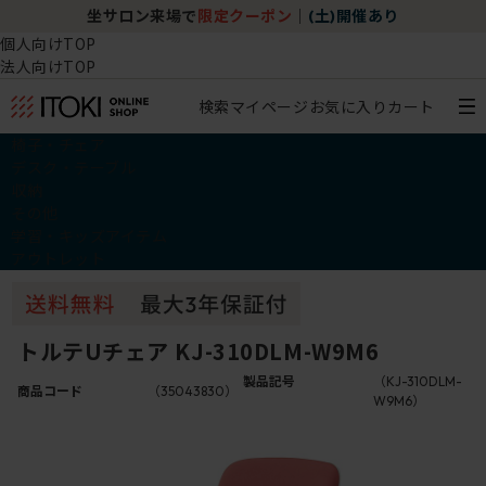
坐サロン来場で
限定クーポン
｜
(土)開催あり
個人向けTOP
法人向けTOP
検索
マイページ
お気に入り
カート
椅子・チェア
デスク・テーブル
収納
その他
学習・キッズアイテム
アウトレット
トルテUチェア KJ-310DLM-W9M6
製品記号
（KJ-310DLM-
商品コード
（35043830）
W9M6）