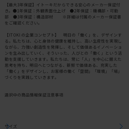
【最大3年保証】イトーキだからできる安心のメーカー保証付
き。●1年保証：外観表面仕上げ ●2年保証：機構部・可動
部 ●3年保証：構造部材 ※詳細は付属のメーカー保証書
をご確認ください。
【ITOKI の企業コンセプト】 明日の「働く」を、デザインす
る。私たちは、心と身体の健康を維持し、高い生産性を実現し
ながら、力強い創造性を発揮し、そして価値あるイノベーショ
ンを生み出していく、そういった、人びとの「働く」という活
動を支援していきます。私たちは、常に「人」を中心に据えた
思考を持ち、明日へとつながる、新鮮で価値ある、充実した
「働く」をデザインし、お客様の働く「空間」「環境」「場」
づくりを実践していきます。
選択中の商品情報
保証
注意事項
サイズ