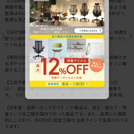
【115mm座面上下昇降】座面高は約41.0cm～52.5cmの間で
調整可能。小柄な体格の方でも快適にお座りいただけるよう座
面高は41cmから調整可能です。利用シーンや体格に合わせて、
最適な高さに調整いただけます。
【360°回転】座ったままくるっと向きを変えられます。快適な
座り心地のよさで長時間のデスクワークもしっかりサポートし
てくれます。
【便利な説明書収納ポケット】座面裏に取扱説明書を収納でき
るポケットを用意しています。操作方法や各種情報をすぐに確
認することができるので便利です。
【工具不要でかんたん組み立て】パーツはたったの４つだ
け。 部品は差し込むだけなので組み立てはとっても簡単で
す。（パーツ：キャスター、脚バネ、シリンダー、椅子本体）
【日本製・品質へのこだわり】この製品は、加工／組立て／検
査という全工程を国内で行った製品です。また、品質にも徹底
的にこだわり、ISO9001 認定工場の 生産ラインで生産されてお
ります。