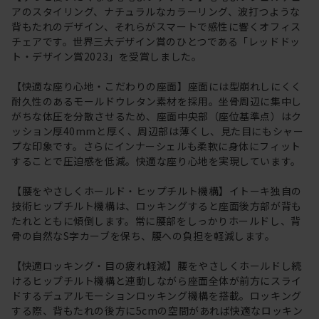
アのスタイリング、ナチュラルなカラーリング、波打つような
背もたれのデザイン、それらがスマートで感性に響くオフィス
チェアです。世界三大デザイン賞のひとつである「レッドドッ
ト・デザイン賞2023」を受賞しました。
【快適な座り心地・こだわりの座面】座面には型崩れしにくく
耐久性のあるモールドウレタン素材を採用。坐骨周辺に集中し
がちな体圧を分散させるため、座面中央部（座位基準点）はク
ッション厚40mmと厚く、周辺部は薄くし、見た目にもシャー
プな印象です。さらにインナーシェルも柔軟に身体にフィット
することで圧迫感を低減。快適な座り心地を実現しています。
【腰をやさしくホールド・ヒップチルト機構】イトーキ独自の
技術ヒップチルト機構は、ロッキングすると座面後方部が背も
たれとともに傾倒します。常に腰部をしっかりホールドし、背
骨の自然なS字カーブを保ち、腰への負担を軽減します。
【快適ロッキング・目の疲れ軽減】腰をやさしくホールドし続
けるヒップチルト機構と連動しながら座面全体が前方にスライ
ドするデュアルモーションロッキング機構を搭載。ロッキング
する際、背もたれの後方に5cmの空間があれば快適なロッキン