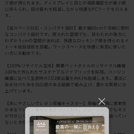
グ感が得られます。ディスプレイと目との視距離変化が最小限
に抑えられ、目の疲れを軽減しながら快適なPCワークを行えま
す。
【省スペース対応・コンパクト設計】最大幅60cmで収納に便利
なコンパクト設計です。限られた空間でも、背もたれの後方に
わずか５cmの空間があれば、快適なロッキング感を得られるイ
トーキ独自技術を搭載。ワークスペースを快適に有効に使いた
い方にお勧めです。
【100%リサイクル生地】廃棄ペットボトルのリサイクル繊維
100%で作られたサステナブルファブリックを採用。バージン
繊維に比べて生産時のCO2排出量を約41%削減します。濃淡に
染め分けた糸を凹凸感のある組織で組み上げ、豊かな質感に仕
上げています。
×
【床にやさしいウレタン双輪キャスター】車輪の周囲に柔軟性
のあるウレタン素材を巻きつけており、フローリングでもキズ
が付きにくき抵抗付きのウレタンキャスターを採用。座ってい
ないときの転がりを防ぐ安全機能も採用しています。