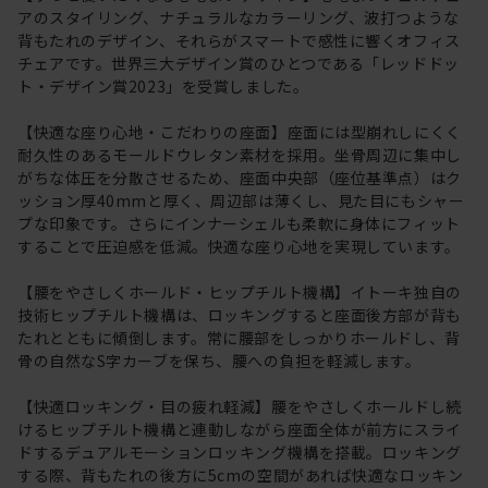
アのスタイリング、ナチュラルなカラーリング、波打つような
背もたれのデザイン、それらがスマートで感性に響くオフィス
チェアです。世界三大デザイン賞のひとつである「レッドドッ
ト・デザイン賞2023」を受賞しました。
【快適な座り心地・こだわりの座面】座面には型崩れしにくく
耐久性のあるモールドウレタン素材を採用。坐骨周辺に集中し
がちな体圧を分散させるため、座面中央部（座位基準点）はク
ッション厚40mmと厚く、周辺部は薄くし、見た目にもシャー
プな印象です。さらにインナーシェルも柔軟に身体にフィット
することで圧迫感を低減。快適な座り心地を実現しています。
【腰をやさしくホールド・ヒップチルト機構】イトーキ独自の
技術ヒップチルト機構は、ロッキングすると座面後方部が背も
たれとともに傾倒します。常に腰部をしっかりホールドし、背
骨の自然なS字カーブを保ち、腰への負担を軽減します。
【快適ロッキング・目の疲れ軽減】腰をやさしくホールドし続
けるヒップチルト機構と連動しながら座面全体が前方にスライ
ドするデュアルモーションロッキング機構を搭載。ロッキング
する際、背もたれの後方に5cmの空間があれば快適なロッキン