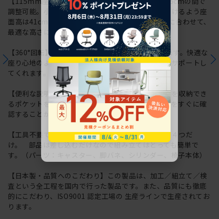
【115mm座面上下昇降】座面高は約41.0cm～52.5cmの間で
調整可能。小柄な体格の方でも快適にお座りいただけるよう座
面高は41cmから調整可能です。利用シーンや体格に合わせて、
最適な高さに調整いただけます。
【360°回転】座ったままくるっと向きを変えられます。快適な
座り心地のよさで長時間のデスクワークもしっかりサポートし
てくれます。
【便利な説明書収納ポケット】座面裏に取扱説明書を収納でき
るポケットを用意しています。操作方法や各種情報をすぐに確
認することができるので便利です。
【工具不要でかんたん組み立て】パーツはたったの４つだ
け。 部品は差し込むだけなので組み立てはとっても簡単で
す。（パーツ：キャスター、脚バネ、シリンダー、椅子本体）
【日本製・品質へのこだわり】この製品は、加工／組立て／検
査という全工程を国内で行った製品です。また、品質にも徹底
的にこだわり、ISO9001 認定工場の 生産ラインで生産されてお
ります。