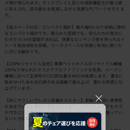
グ感が得られます。ディスプレイと目との視距離変化が最小限
に抑えられ、目の疲れを軽減しながら快適なPCワークを行えま
す。
【省スペース対応・コンパクト設計】最大幅60cmで収納に便利
なコンパクト設計です。限られた空間でも、背もたれの後方に
わずか５cmの空間があれば、快適なロッキング感を得られるイ
トーキ独自技術を搭載。ワークスペースを快適に有効に使いた
い方にお勧めです。
【100%リサイクル生地】廃棄ペットボトルのリサイクル繊維
100%で作られたサステナブルファブリックを採用。バージン
繊維に比べて生産時のCO2排出量を約41%削減します。濃淡に
染め分けた糸を凹凸感のある組織で組み上げ、豊かな質感に仕
上げています。
×
【床にやさしいウレタン双輪キャスター】車輪の周囲に柔軟性
のあるウレタン素材を巻きつけており、フローリングでもキズ
が付きにくき抵抗付きのウレタンキャスターを採用。座ってい
ないときの転がりを防ぐ安全機能も採用しています。