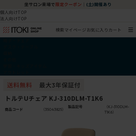
坐サロン来場で
限定クーポン
｜
(土)開催あり
個人向けTOP
法人向けTOP
検索
マイページ
お気に入り
カート
椅子・チェア
デスク・テーブル
収納
その他
学習・キッズアイテム
アウトレット
トルテUチェア KJ-310DLM-T1K6
製品記号
（KJ-310DLM-
商品コード
（35043825）
T1K6）