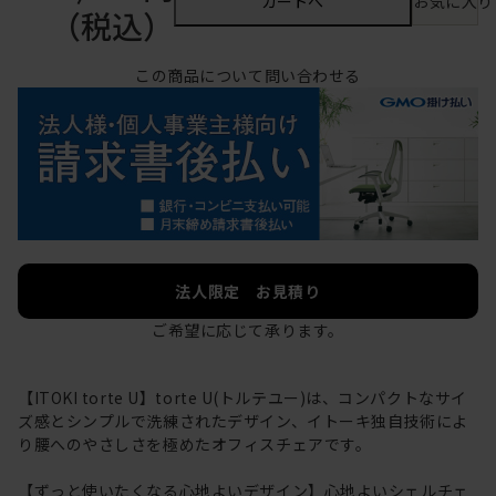
カートへ
お気に入り
（税込）
この商品について問い合わせる
法人限定 お見積り
ご希望に応じて承ります。
【ITOKI torte U】torte U(トルテユー)は、コンパクトなサイ
ズ感とシンプルで洗練されたデザイン、イトーキ独自技術によ
り腰へのやさしさを極めたオフィスチェアです。
【ずっと使いたくなる心地よいデザイン】心地よいシェルチェ