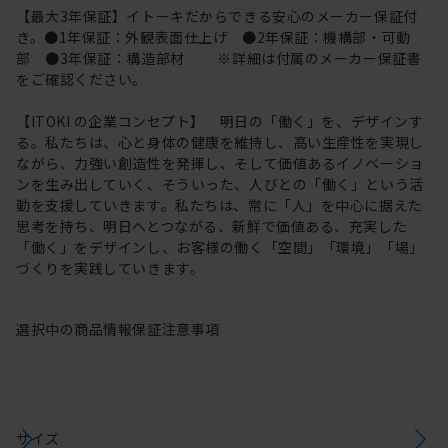
【最大3年保証】イトーキだからできる安心のメーカー保証付
き。●1年保証：外観表面仕上げ ●2年保証：機構部・可動
部 ●3年保証：構造部材 ※詳細は付属のメーカー保証書
をご確認ください。
【ITOKI の企業コンセプト】 明日の「働く」を、デザインす
る。私たちは、心と身体の健康を維持し、高い生産性を実現し
ながら、力強い創造性を発揮し、そして価値あるイノベーショ
ンを生み出していく、そういった、人びとの「働く」という活
動を支援していきます。私たちは、常に「人」を中心に据えた
思考を持ち、明日へとつながる、新鮮で価値ある、充実した
「働く」をデザインし、お客様の働く「空間」「環境」「場」
づくりを実践していきます。
選択中の商品情報
保証
注意事項
サイズ