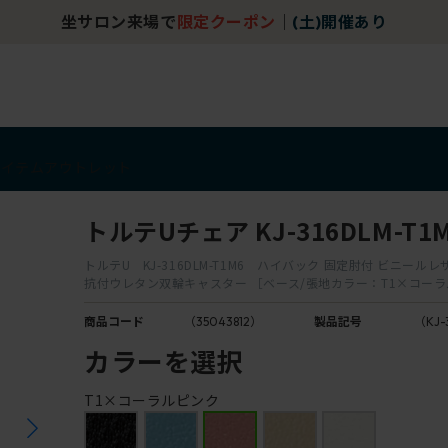
坐サロン来場で
限定クーポン
｜
(土)開催あり
アイテム
アウトレット
トルテUチェア KJ-316DLM-T1
トルテU KJ-316DLM-T1M6 ハイバック 固定肘付 ビニールレ
抗付ウレタン双輪キャスター ［ベース/張地カラー：T1×コー
商品コード
（35043812）
製品記号
（KJ-
カラーを選択
T1×コーラルピンク