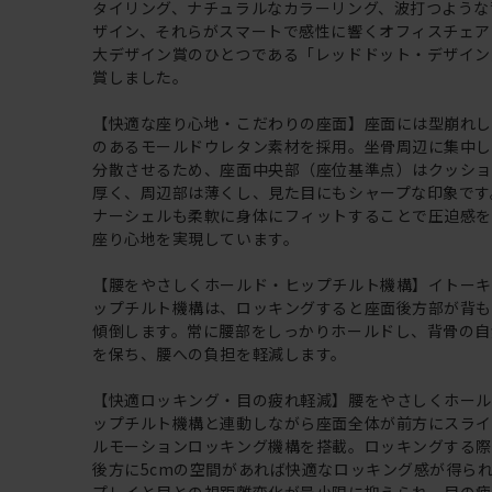
タイリング、ナチュラルなカラーリング、波打つような
ザイン、それらがスマートで感性に響くオフィスチェア
大デザイン賞のひとつである「レッドドット・デザイン賞
賞しました。
【快適な座り心地・こだわりの座面】座面には型崩れ
のあるモールドウレタン素材を採用。坐骨周辺に集中
分散させるため、座面中央部（座位基準点）はクッショ
厚く、周辺部は薄くし、見た目にもシャープな印象です
ナーシェルも柔軟に身体にフィットすることで圧迫感
座り心地を実現しています。
【腰をやさしくホールド・ヒップチルト機構】イトー
ップチルト機構は、ロッキングすると座面後方部が背
傾倒します。常に腰部をしっかりホールドし、背骨の自
を保ち、腰への負担を軽減します。
【快適ロッキング・目の疲れ軽減】腰をやさしくホー
ップチルト機構と連動しながら座面全体が前方にスラ
ルモーションロッキング機構を搭載。ロッキングする
後方に5cmの空間があれば快適なロッキング感が得ら