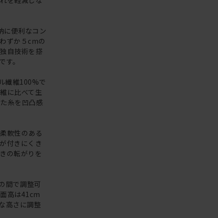
疲れを軽減しな
納に便利なコン
わずか５cmの
キ独自技術を搭
です。
ル繊維100%で
維に比べて生
けた糸を凹凸感
に柔軟性のある
が付きにくき
きの転がりを
mの間で調整可
高は41cm
な高さに調整