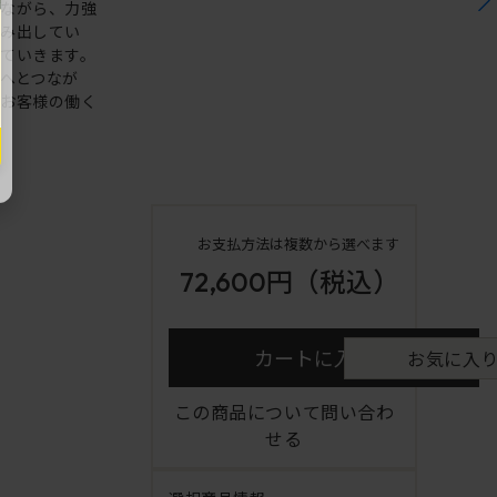
しながら、力強
生み出してい
ていきます。
へとつなが
、お客様の働く
お支払方法は複数から選べます
72,600円
（税込）
カートに入れる
お気に入
この商品について問い合わ
せる