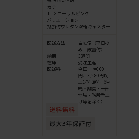
選択商品情報
カラー
T1×コーラルピンク
バリエーション
抵抗付ウレタン双輪キャスター
配送方法
自社便（平日の
み／設置付）
納期
3週間
在庫
受注生産
配送料
全国一律660
円、3,980円以
上送料無料（沖
縄・離島・一部
地域・階段手上
げ等を除く）