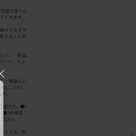
。快適な座り心
てくれます。
収納できるポケ
認することが
だけ。 部品
パーツ：キャ
×
立て／検査とい
的にこだわ
ます。
保証付き。●1
 ●3年保証：
ください。
ザインする。私