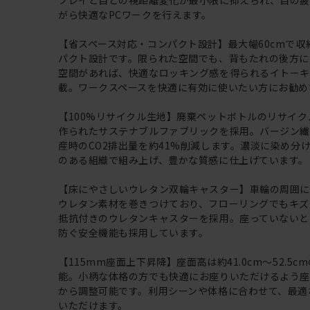
プレイと目との視距離変化が最小限に抑えられ、目の
がら快適なPCワークを行えます。
【省スペース対応・コンパクト設計】最大幅60cmで収
パクト設計です。限られた空間でも、背もたれの後方に
空間があれば、快適なロッキング感を得られるイトー
載。ワークスペースを快適に有効に使いたい方にお勧め
【100%リサイクル生地】廃棄ペットボトルのリサイク
作られたサステナブルファブリックを採用。バージン繊
産時のCO2排出量を約41%削減します。濃淡に染め分
のある組織で組み上げ、豊かな質感に仕上げています。
【床にやさしいウレタン双輪キャスター】車輪の周囲
ウレタン素材を巻きつけており、フローリングでもキズ
抵抗付きのウレタンキャスターを採用。座っていないと
防ぐ安全機能も採用しています。
【115mm座面上下昇降】座面高は約41.0cm～52.5c
能。小柄な体格の方でも快適にお座りいただけるよう座面
から調整可能です。利用シーンや体格に合わせて、最適
いただけます。