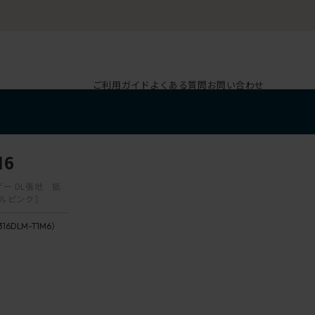
ご利用ガイド
よくある質問
お問い合わせ
M6
ザー DL張地 抵
ラルピンク］
316DLM-T1M6）