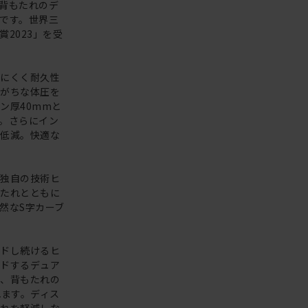
背もたれのデ
です。世界三
2023」を受
しにくく耐久性
しがちな体圧を
ン厚40mmと
。さらにイン
を低減。快適な
キ独自の技術ヒ
もたれとともに
然なS字カーブ
ルドし続けるヒ
イドするデュア
際、背もたれの
れます。ディス