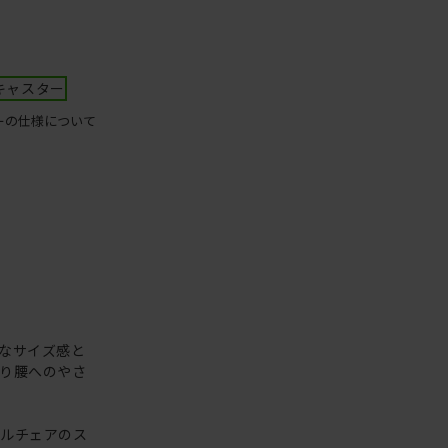
キャスター
ーの仕様について
クトなサイズ感と
り腰へのやさ
ェルチェアのス