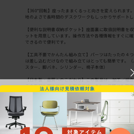
【360°回転】座ったままくるっと向きを変えられます
地のよさで長時間のデスクワークもしっかりサポートし
【便利な説明書収納ポケット】座面裏に取扱説明書を
ットを用意しています。操作方法や各種情報をすぐに確
できるので便利です。
【工具不要でかんたん組み立て】パーツはたったの４つ
は差し込むだけなので組み立てはとっても簡単です。（
スター、脚バネ、シリンダー、椅子本体）
【日本製・品質へのこだわり】この製品は、加工／組
う全工程を国内で行った製品です。また、品質にも徹底
り、ISO9001 認定工場の 生産ラインで生産されており
【最大3年保証】イトーキだからできる安心のメーカー
年保証：外観表面仕上げ ●2年保証：機構部・可動部
構造部材 ※詳細は付属のメーカー保証書をご確認
【ITOKI の企業コンセプト】 明日の「働く」を、デ