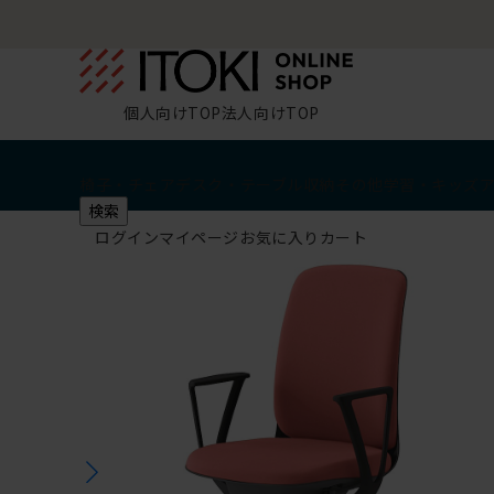
個人向けTOP
法人向けTOP
椅子・チェア
デスク・テーブル
収納
その他
学習・キッズ
検索
ログイン
マイページ
お気に入り
カート