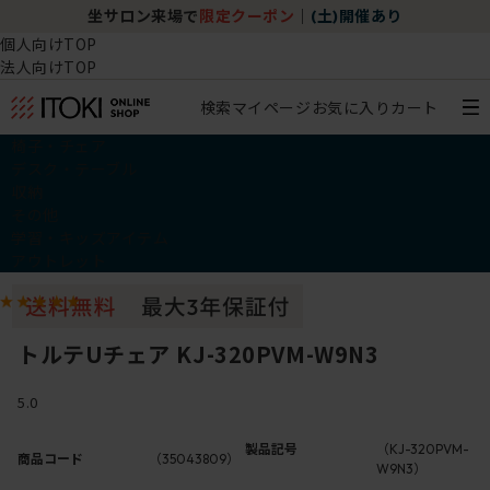
坐サロン来場で
限定クーポン
｜
(土)開催あり
個人向けTOP
法人向けTOP
検索
マイページ
お気に入り
カート
椅子・チェア
デスク・テーブル
収納
その他
学習・キッズアイテム
アウトレット
トルテUチェア KJ-320PVM-W9N3
5.0
製品記号
（KJ-320PVM-
商品コード
（35043809）
W9N3）