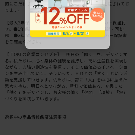
的にこだわり、ISO9001 認定工場の 生産ラインで生産されてお
ります。
【最大3年保証】イトーキだからできる安心のメーカー保証付
き。●1年保証：外観表面仕上げ ●2年保証：機構部・可動
部 ●3年保証：構造部材 ※詳細は付属のメーカー保証書
をご確認ください。
【ITOKI の企業コンセプト】 明日の「働く」を、デザインす
る。私たちは、心と身体の健康を維持し、高い生産性を実現し
ながら、力強い創造性を発揮し、そして価値あるイノベーショ
ンを生み出していく、そういった、人びとの「働く」という活
動を支援していきます。私たちは、常に「人」を中心に据えた
思考を持ち、明日へとつながる、新鮮で価値ある、充実した
「働く」をデザインし、お客様の働く「空間」「環境」「場」
づくりを実践していきます。
選択中の商品情報
保証
注意事項