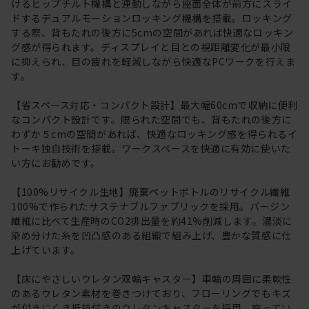
けるヒップチルト機構と連動しながら座面全体が前方にスライ
ドするデュアルモーションロッキング機構を搭載。ロッキング
する際、背もたれの後方に5cmの空間があれば快適なロッキン
グ感が得られます。ディスプレイと目との視距離変化が最小限
に抑えられ、目の疲れを軽減しながら快適なPCワークを行えま
す。
【省スペース対応・コンパクト設計】最大幅60cmで収納に便利
なコンパクト設計です。限られた空間でも、背もたれの後方に
わずか５cmの空間があれば、快適なロッキング感を得られるイ
トーキ独自技術を搭載。ワークスペースを快適に有効に使いた
い方にお勧めです。
【100%リサイクル生地】廃棄ペットボトルのリサイクル繊維
100%で作られたサステナブルファブリックを採用。バージン
繊維に比べて生産時のCO2排出量を約41%削減します。濃淡に
染め分けた糸を凹凸感のある組織で組み上げ、豊かな質感に仕
上げています。
【床にやさしいウレタン双輪キャスター】車輪の周囲に柔軟性
のあるウレタン素材を巻きつけており、フローリングでもキズ
が付きにくき抵抗付きのウレタンキャスターを採用。座ってい