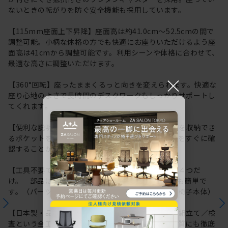
ないときの転がりを防ぐ安全機能も採用しています。
【115mm座面上下昇降】座面高は約41.0cm～52.5cmの間で
調整可能。小柄な体格の方でも快適にお座りいただけるよう座
面高は41cmから調整可能です。利用シーンや体格に合わせて、
最適な高さに調整いただけます。
×
【360°回転】座ったままくるっと向きを変えられます。快適な
座り心地のよさで長時間のデスクワークもしっかりサポートし
てくれます。
【便利な説明書収納ポケット】座面裏に取扱説明書を収納でき
るポケットを用意しています。操作方法や各種情報をすぐに確
認することができるので便利です。
【工具不要でかんたん組み立て】パーツはたったの４つだ
け。 部品は差し込むだけなので組み立てはとっても簡単で
す。（パーツ：キャスター、脚バネ、シリンダー、椅子本体）
【日本製・品質へのこだわり】この製品は、加工／組立て／検
査という全工程を国内で行った製品です。また、品質にも徹底