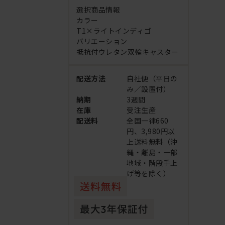
選択商品情報
カラー
T1×ライトインディゴ
バリエーション
抵抗付ウレタン双輪キャスター
配送方法
自社便（平日の
み／設置付）
納期
3週間
在庫
受注生産
配送料
全国一律660
円、3,980円以
上送料無料（沖
縄・離島・一部
地域・階段手上
げ等を除く）