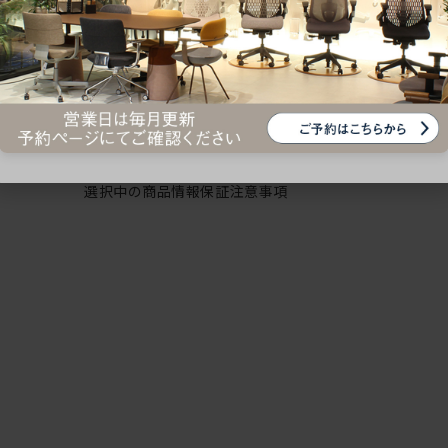
【ITOKI の企業コンセプト】 明日の「働く」を、デ
たちは、心と身体の健康を維持し、高い生産性を実現
い創造性を発揮し、そして価値あるイノベーションを
く、そういった、人びとの「働く」という活動を支援し
私たちは、常に「人」を中心に据えた思考を持ち、明日
る、新鮮で価値ある、充実した「働く」をデザインし
「空間」「環境」「場」づくりを実践していきます。
選択中の商品情報
保証
注意事項