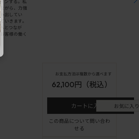
ザインする。私
しながら、力強
生み出してい
ていきます。
へとつなが
、お客様の働く
お支払方法は複数から選べます
62,100円
（税込）
カートに入れる
お気に入
この商品について問い合わ
せる