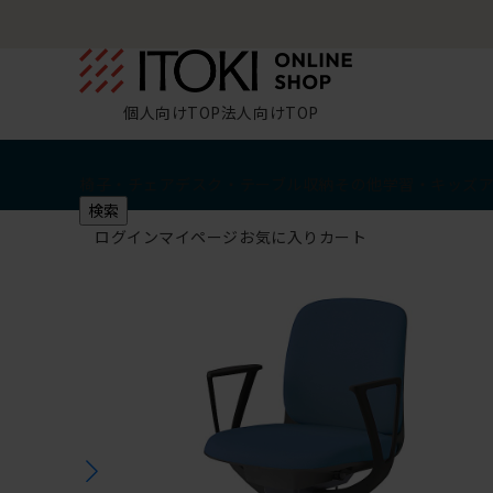
個人向けTOP
法人向けTOP
椅子・チェア
デスク・テーブル
収納
その他
学習・キッズ
検索
ログイン
マイページ
お気に入り
カート