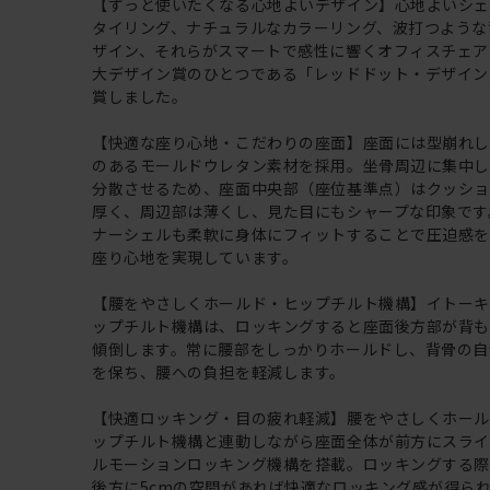
【ずっと使いたくなる心地よいデザイン】心地よいシ
タイリング、ナチュラルなカラーリング、波打つような
ザイン、それらがスマートで感性に響くオフィスチェア
大デザイン賞のひとつである「レッドドット・デザイン賞
賞しました。
【快適な座り心地・こだわりの座面】座面には型崩れ
のあるモールドウレタン素材を採用。坐骨周辺に集中
分散させるため、座面中央部（座位基準点）はクッショ
厚く、周辺部は薄くし、見た目にもシャープな印象です
ナーシェルも柔軟に身体にフィットすることで圧迫感
座り心地を実現しています。
【腰をやさしくホールド・ヒップチルト機構】イトー
ップチルト機構は、ロッキングすると座面後方部が背
傾倒します。常に腰部をしっかりホールドし、背骨の自
を保ち、腰への負担を軽減します。
【快適ロッキング・目の疲れ軽減】腰をやさしくホー
ップチルト機構と連動しながら座面全体が前方にスラ
ルモーションロッキング機構を搭載。ロッキングする
後方に5cmの空間があれば快適なロッキング感が得ら