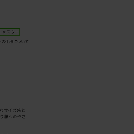
キャスター
ーの仕様について
クトなサイズ感と
り腰へのやさ