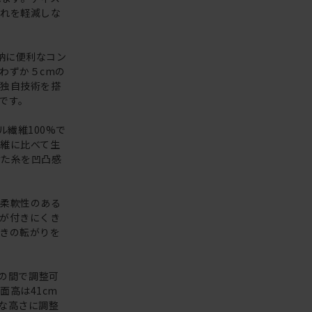
疲れを軽減しな
納に便利なコン
わずか５cmの
キ独自技術を搭
です。
ル繊維100%で
維に比べて生
けた糸を凹凸感
に柔軟性のある
が付きにくき
きの転がりを
mの間で調整可
高は41cm
な高さに調整