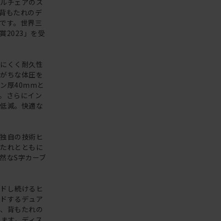
ェルチェアのス
背もたれのデ
です。世界三
2023」を受
しにくく耐久性
しがちな体圧を
ン厚40mmと
。さらにイン
を低減。快適な
キ独自の技術ヒ
もたれとともに
然なS字カーブ
ルドし続けるヒ
イドするデュア
際、背もたれの
れます。ディス