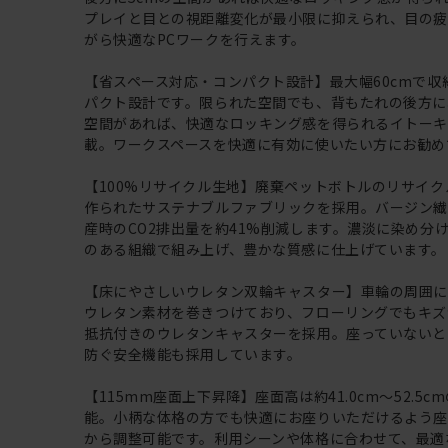
プレイと目との視距離変化が最小限に抑えられ、目の
がら快適なPCワークを行えます。
【省スペース対応・コンパクト設計】最大幅60cmで収
パクト設計です。限られた空間でも、背もたれの後方に
空間があれば、快適なロッキング感を得られるイトー
載。ワークスペースを快適に有効に使いたい方にお勧め
【100%リサイクル生地】廃棄ペットボトルのリサイク
作られたサステナブルファブリックを採用。バージン繊
産時のCO2排出量を約41%削減します。濃淡に染め分
のある組織で組み上げ、豊かな質感に仕上げています。
【床にやさしいウレタン双輪キャスター】車輪の周囲
ウレタン素材を巻きつけており、フローリングでもキズ
抵抗付きのウレタンキャスターを採用。座っていないと
防ぐ安全機能も採用しています。
【115mm座面上下昇降】座面高は約41.0cm～52.5c
能。小柄な体格の方でも快適にお座りいただけるよう座面
から調整可能です。利用シーンや体格に合わせて、最適