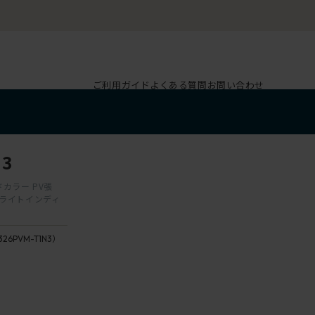
ご利用ガイド
よくある質問
お問い合わせ
3
ドカラー PV張
×ライトインディ
326PVM-T1N3）