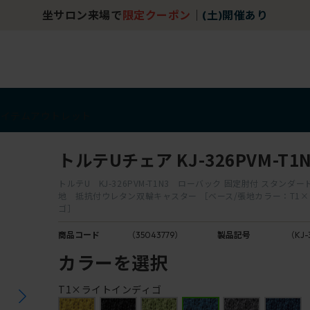
坐サロン来場で
限定クーポン
｜
(土)開催あり
アイテム
アウトレット
トルテUチェア KJ-326PVM-T1N
トルテU KJ-326PVM-T1N3 ローバック 固定肘付 スタンダー
地 抵抗付ウレタン双輪キャスター ［ベース/張地カラー：T1
ゴ］
商品コード
（35043779）
製品記号
（KJ-
カラーを選択
T1×ライトインディゴ