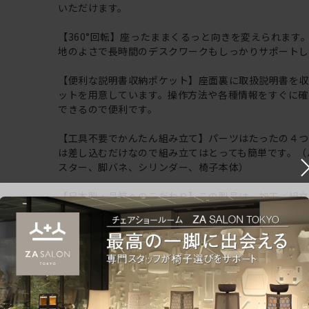
いただけます。
【360°回転】座ったままくるっと向きを変えられます
地のよさで長時間のデスクワークもしっかりサポートし
【便利な説明書収納ポケット】座面裏に取扱説明書を
ットを用意しています。操作方法や各種情報をすぐに確
できるので便利です。
【工具不要でかんたん組み立て】パーツはたったの４つ
は差し込むだけなので組み立てはとっても簡単です。（
スター、脚バネ、シリンダー、椅子本体）
【日本製・品質へのこだわり】この製品は、加工／組
う全工程を国内で行った製品です。また、品質にも徹底
り、ISO9001 認定工場の 生産ラインで生産されており
【最大3年保証】イトーキだからできる安心のメーカー
年保証：外観表面仕上げ ●2年保証：機構部・可動部
構造部材 ※詳細は付属のメーカー保証書をご確認