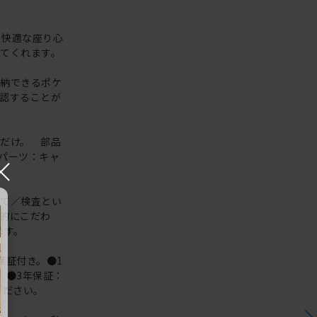
。快適な座り心
てくれます。
収納できるポケ
認することが
だけ。 部品
パーツ：キャ
×
立て／検査とい
的にこだわ
ます。
保証付き。●1
 ●3年保証：
ください。