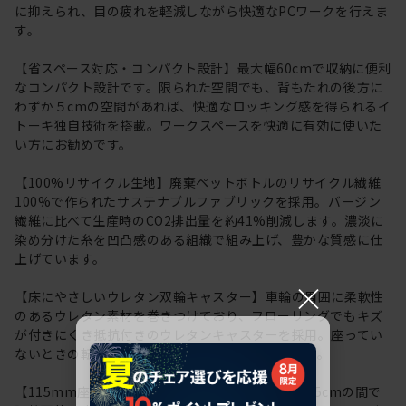
に抑えられ、目の疲れを軽減しながら快適なPCワークを行えま
す。
【省スペース対応・コンパクト設計】最大幅60cmで収納に便利
なコンパクト設計です。限られた空間でも、背もたれの後方に
わずか５cmの空間があれば、快適なロッキング感を得られるイ
トーキ独自技術を搭載。ワークスペースを快適に有効に使いた
い方にお勧めです。
【100%リサイクル生地】廃棄ペットボトルのリサイクル繊維
100%で作られたサステナブルファブリックを採用。バージン
繊維に比べて生産時のCO2排出量を約41%削減します。濃淡に
染め分けた糸を凹凸感のある組織で組み上げ、豊かな質感に仕
上げています。
×
【床にやさしいウレタン双輪キャスター】車輪の周囲に柔軟性
のあるウレタン素材を巻きつけており、フローリングでもキズ
が付きにくき抵抗付きのウレタンキャスターを採用。座ってい
ないときの転がりを防ぐ安全機能も採用しています。
【115mm座面上下昇降】座面高は約41.0cm～52.5cmの間で