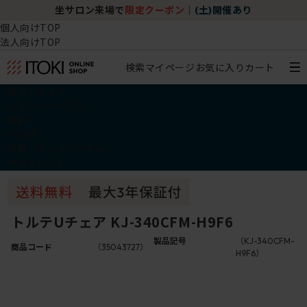
坐サロン来場で
限定クーポン
｜
(土)開催あり
個人向けTOP
法人向けTOP
検索
マイページ
お気に入り
カート
椅子・チェア
デスク・テーブル
収納
その他
学習・キッズアイテム
アウトレット
トルテUチェア KJ-340CFM-H9F6
製品記号
（KJ-340CFM-
商品コード
（35043727）
H9F6）