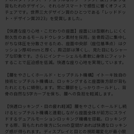
背もたれのデザイン、それらがスマートで感性に響くオフィス
チェアです。世界三大デザイン賞のひとつである「レッドドッ
ト・デザイン賞2023」を受賞しました。
【快適な座り心地・こだわりの座面】座面には型崩れしにくく
耐久性のあるモールドウレタン素材を採用。坐骨周辺に集中し
がちな体圧を分散させるため、座面中央部（座位基準点）はク
ッション厚40mmと厚く、周辺部は薄くし、見た目にもシャー
プな印象です。さらにインナーシェルも柔軟に身体にフィット
することで圧迫感を低減。快適な座り心地を実現しています。
【腰をやさしくホールド・ヒップチルト機構】イトーキ独自の
技術ヒップチルト機構は、ロッキングすると座面後方部が背も
たれとともに傾倒します。常に腰部をしっかりホールドし、背
骨の自然なS字カーブを保ち、腰への負担を軽減します。
【快適ロッキング・目の疲れ軽減】腰をやさしくホールドし続
けるヒップチルト機構と連動しながら座面全体が前方にスライ
ドするデュアルモーションロッキング機構を搭載。ロッキング
する際、背もたれの後方に5cmの空間があれば快適なロッキン
グ感が得られます。ディスプレイと目との視距離変化が最小限