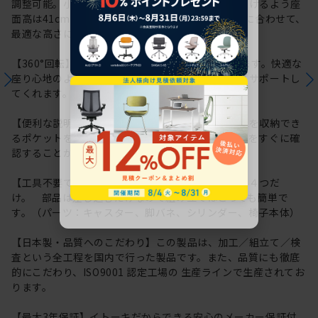
調整可能。小柄な体格の方でも快適にお座りいただけるよう座
面高は41cmから調整可能です。利用シーンや体格に合わせて、
最適な高さに調整いただけます。
【360°回転】座ったままくるっと向きを変えられます。快適な
座り心地のよさで長時間のデスクワークもしっかりサポートし
てくれます。
【便利な説明書収納ポケット】座面裏に取扱説明書を収納でき
るポケットを用意しています。操作方法や各種情報をすぐに確
認することができるので便利です。
【工具不要でかんたん組み立て】パーツはたったの４つだ
け。 部品は差し込むだけなので組み立てはとっても簡単で
す。（パーツ：キャスター、脚バネ、シリンダー、椅子本体）
【日本製・品質へのこだわり】この製品は、加工／組立て／検
査という全工程を国内で行った製品です。また、品質にも徹底
的にこだわり、ISO9001 認定工場の 生産ラインで生産されてお
ります。
【最大3年保証】イトーキだからできる安心のメーカー保証付