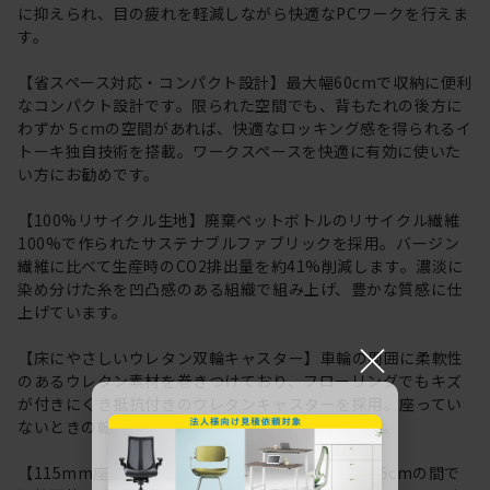
に抑えられ、目の疲れを軽減しながら快適なPCワークを行えま
す。
【省スペース対応・コンパクト設計】最大幅60cmで収納に便利
なコンパクト設計です。限られた空間でも、背もたれの後方に
わずか５cmの空間があれば、快適なロッキング感を得られるイ
トーキ独自技術を搭載。ワークスペースを快適に有効に使いた
い方にお勧めです。
【100%リサイクル生地】廃棄ペットボトルのリサイクル繊維
100%で作られたサステナブルファブリックを採用。バージン
繊維に比べて生産時のCO2排出量を約41%削減します。濃淡に
染め分けた糸を凹凸感のある組織で組み上げ、豊かな質感に仕
上げています。
×
【床にやさしいウレタン双輪キャスター】車輪の周囲に柔軟性
のあるウレタン素材を巻きつけており、フローリングでもキズ
が付きにくき抵抗付きのウレタンキャスターを採用。座ってい
ないときの転がりを防ぐ安全機能も採用しています。
【115mm座面上下昇降】座面高は約41.0cm～52.5cmの間で