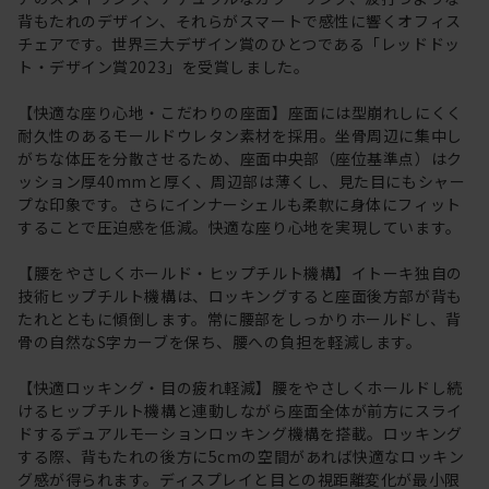
背もたれのデザイン、それらがスマートで感性に響くオフィス
チェアです。世界三大デザイン賞のひとつである「レッドドッ
ト・デザイン賞2023」を受賞しました。
【快適な座り心地・こだわりの座面】座面には型崩れしにくく
耐久性のあるモールドウレタン素材を採用。坐骨周辺に集中し
がちな体圧を分散させるため、座面中央部（座位基準点）はク
ッション厚40mmと厚く、周辺部は薄くし、見た目にもシャー
プな印象です。さらにインナーシェルも柔軟に身体にフィット
することで圧迫感を低減。快適な座り心地を実現しています。
【腰をやさしくホールド・ヒップチルト機構】イトーキ独自の
技術ヒップチルト機構は、ロッキングすると座面後方部が背も
たれとともに傾倒します。常に腰部をしっかりホールドし、背
骨の自然なS字カーブを保ち、腰への負担を軽減します。
【快適ロッキング・目の疲れ軽減】腰をやさしくホールドし続
けるヒップチルト機構と連動しながら座面全体が前方にスライ
ドするデュアルモーションロッキング機構を搭載。ロッキング
する際、背もたれの後方に5cmの空間があれば快適なロッキン
グ感が得られます。ディスプレイと目との視距離変化が最小限