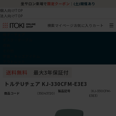
坐サロン来場で
限定クーポン
｜
(土)開催あり
個人向けTOP
法人向けTOP
検索
マイページ
お気に入り
カート
椅子・チェア
デスク・テーブル
収納
その他
学習・キッズアイテム
アウトレット
トルテUチェア KJ-330CFM-E3E3
製品記号
（KJ-330CFM-
商品コード
（35043720）
E3E3）