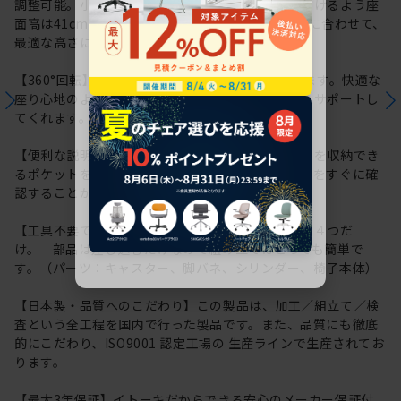
調整可能。小柄な体格の方でも快適にお座りいただけるよう座
面高は41cmから調整可能です。利用シーンや体格に合わせて、
最適な高さに調整いただけます。
【360°回転】座ったままくるっと向きを変えられます。快適な
座り心地のよさで長時間のデスクワークもしっかりサポートし
てくれます。
【便利な説明書収納ポケット】座面裏に取扱説明書を収納でき
るポケットを用意しています。操作方法や各種情報をすぐに確
認することができるので便利です。
【工具不要でかんたん組み立て】パーツはたったの４つだ
け。 部品は差し込むだけなので組み立てはとっても簡単で
す。（パーツ：キャスター、脚バネ、シリンダー、椅子本体）
【日本製・品質へのこだわり】この製品は、加工／組立て／検
査という全工程を国内で行った製品です。また、品質にも徹底
的にこだわり、ISO9001 認定工場の 生産ラインで生産されてお
ります。
【最大3年保証】イトーキだからできる安心のメーカー保証付