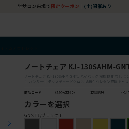
坐サロン来場で
限定クーポン
｜
(土)開催あり
アイテム
アウトレット
ノートチェア KJ-130SAHM-GN
ノートチェア KJ-130SAHM-GNT1 ハイバック 樹脂脚 肘なし
し ハンガー付 テクスチャードクロス 抵抗付ウレタン双輪キャ
商品コード
（35043349）
製品記号
（KJ-
カラーを選択
GN×T1/ブラックＴ