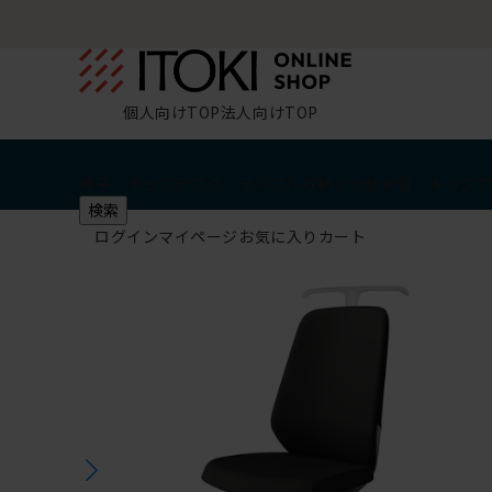
個人向けTOP
法人向けTOP
椅子・チェア
デスク・テーブル
収納
その他
学習・キッズ
検索
ログイン
マイページ
お気に入り
カート