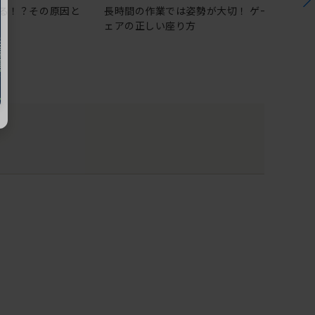
る！？その原因と
長時間の作業では姿勢が大切！ ゲーミングチ
ェアの正しい座り方