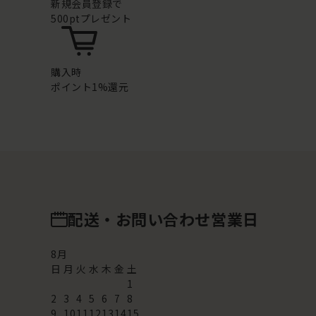
新規会員登録で
500ptプレゼント
購入時
ポイント1%還元
配送・お問い合わせ営業日
8
月
日
月
火
水
木
金
土
1
2
3
4
5
6
7
8
9
10
11
12
13
14
15