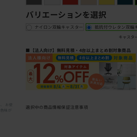
バリエーションを選択
ナイロン双輪キャスター
抵抗付ウレタン双輪
キャスタ
■【法人向け】無料見積・4台以上まとめ割対象商品
、 お使
選択中の商品情報
保証
注意事項
と色味が