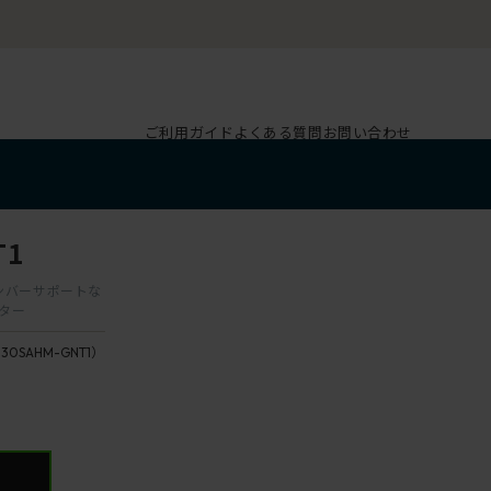
ご利用ガイド
よくある質問
お問い合わせ
T1
 ランバーサポートな
スター
130SAHM-GNT1）