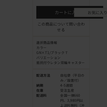
カートに入れる
お気に入
この商品について問い合わ
せる
選択商品情報
カラー
GN×T1/ブラックＴ
バリエーション
抵抗付ウレタン双輪キャスター
配送方法
自社便（平日の
み／設置付）
納期
4-5週間
在庫
受注生産
配送料
全国一律660
円、3,980円以
上送料無料（沖