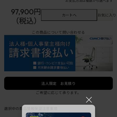
お支払方法は複数から選べます
97,900円
カートへ
お気に入り
（税込）
この商品について問い合わせる
法人限定 お見積り
ご希望に応じて承ります。
×
選択中の商品情報
保証
注意事項