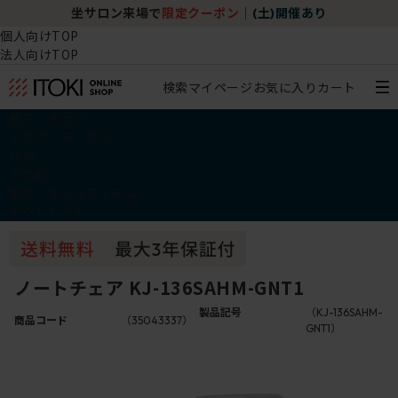
坐サロン来場で
限定クーポン
｜
(土)開催あり
個人向けTOP
法人向けTOP
検索
マイページ
お気に入り
カート
椅子・チェア
デスク・テーブル
収納
その他
学習・キッズアイテム
アウトレット
ノートチェア KJ-136SAHM-GNT1
製品記号
（KJ-136SAHM-
商品コード
（35043337）
GNT1）