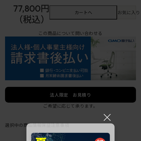
77,800円
カートへ
お気に入り
（税込）
この商品について問い合わせる
法人限定 お見積り
ご希望に応じて承ります。
×
選択中の商品情報
保証
注意事項