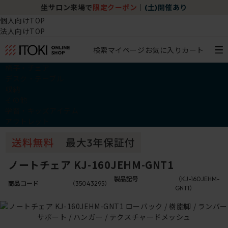
坐サロン来場で
限定クーポン
｜
(土)開催あり
個人向けTOP
法人向けTOP
検索
マイページ
お気に入り
カート
椅子・チェア
デスク・テーブル
収納
その他
学習・キッズアイテム
アウトレット
ノートチェア KJ-160JEHM-GNT1
製品記号
（KJ-160JEHM-
商品コード
（35043295）
GNT1）