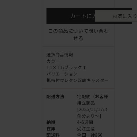
カートに入れる
お気に入
この商品について問い合わ
せる
選択商品情報
カラー
T1×T1/ブラックＴ
バリエーション
抵抗付ウレタン双輪キャスター
配送方法
宅配便（お客様
組立商品
[2025/11/17出
荷分より～]
納期
4-5週間
在庫
受注生産
配送料
全国一律660