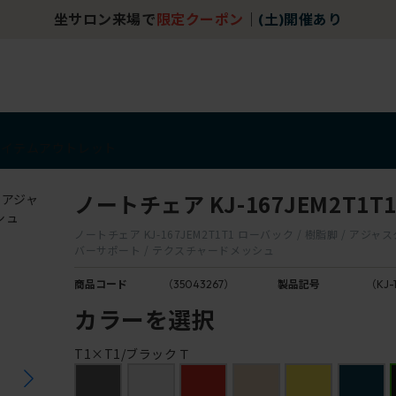
坐サロン来場で
限定クーポン
｜
(土)開催あり
アイテム
アウトレット
ノートチェア KJ-167JEM2T1T
ノートチェア KJ-167JEM2T1T1 ローバック / 樹脂脚 / アジャ
バーサポート / テクスチャードメッシュ
商品コード
（35043267）
製品記号
（KJ-
カラーを選択
T1×T1/ブラックＴ