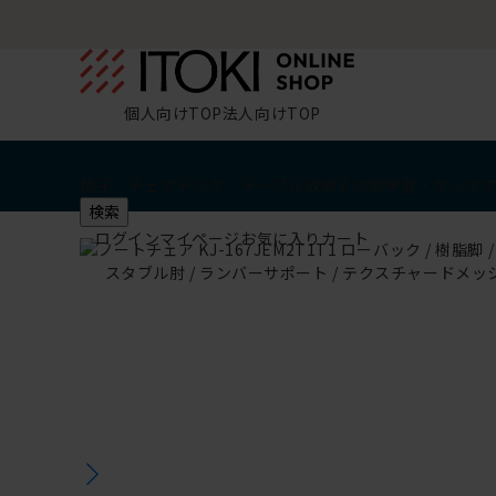
個人向けTOP
法人向けTOP
椅子・チェア
デスク・テーブル
収納
その他
学習・キッズ
検索
ログイン
マイページ
お気に入り
カート