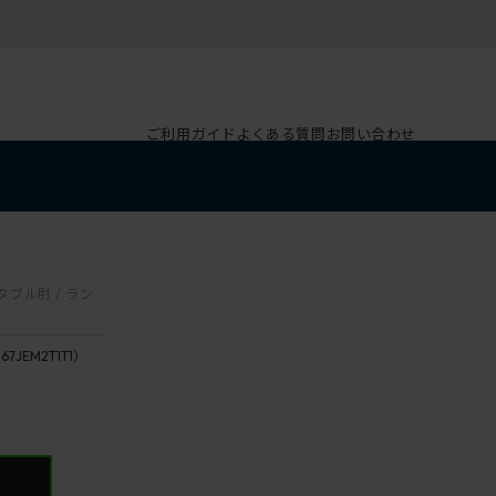
ご利用ガイド
よくある質問
お問い合わせ
1
スタブル肘 / ラン
167JEM2T1T1）