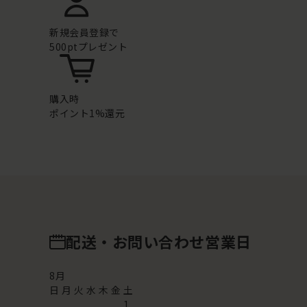
新規会員登録で
500ptプレゼント
購入時
ポイント1%還元
配送・お問い合わせ営業日
8
月
日
月
火
水
木
金
土
1