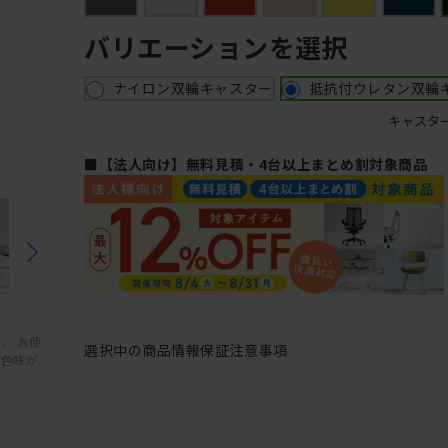
バリエーションを選択
ナイロン双輪キャスター
抵抗付ウレタン双輪
キャスタ
■【法人向け】無料見積・4台以上まとめ割対象商品
、 お使
選択中の商品情報
保証
注意事項
と色味が