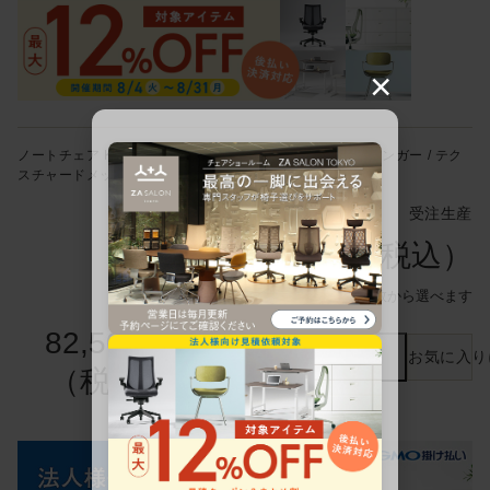
×
ノートチェア KJ-170JEHM-GNT1 ハイバック / 樹脂脚 / ハンガー / テク
スチャードメッシュ
受注生産
82,500円
（税込）
お支払方法は複数から選べます
82,500円
カートに入れる
お気に入り
（税込）
この商品について問い合わせる