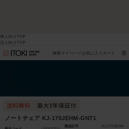
個人向けTOP
法人向けTOP
検索
マイページ
お気に入り
カート
椅子・チェア
デスク・テーブル
収納
その他
学習・キッズアイテム
アウトレット
ノートチェア KJ-170JEHM-GNT1
製品記号
（KJ-170JEHM-
商品コード
（35043253）