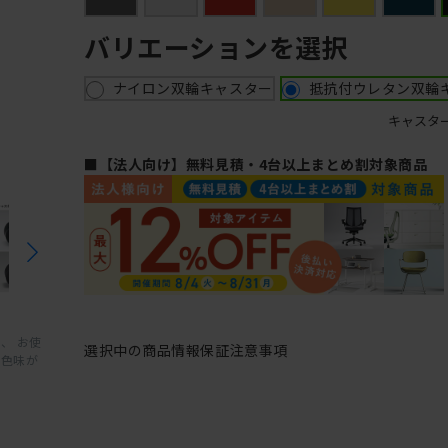
バリエーションを選択
ナイロン双輪キャスター
抵抗付ウレタン双輪
キャスタ
■【法人向け】無料見積・4台以上まとめ割対象商品
、 お使
選択中の商品情報
保証
注意事項
と色味が