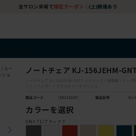
坐サロン来場で
限定クーポン
｜
(土)開催あり
アイテム
アウトレット
ノートチェア KJ-156JEHM-GN
ノートチェア KJ-156JEHM-GNT1 ハイバック / 樹脂脚 / ルー
ート / ハンガー / テクスチャードメッシュ
商品コード
（35043247）
製品記号
（KJ-
カラーを選択
GN×T1/ブラックＴ