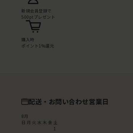
新規会員登録で
500ptプレゼント
購入時
ポイント1%還元
配送・お問い合わせ営業日
8
月
日
月
火
水
木
金
土
1