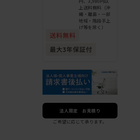
円、3,980円以
上送料無料（沖
縄・離島・一部
地域・階段手上
げ等を除く）
法人限定 お見積り
ご希望に応じて承ります。