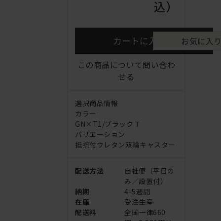
込）
カートに入れる
お気に入
この商品について問い合わ
せる
選択商品情報
カラー
GN×T1/ブラックＴ
バリエーション
抵抗付ウレタン双輪キャスター
配送方法
自社便（平日の
み／設置付）
納期
4-5週間
在庫
受注生産
配送料
全国一律660