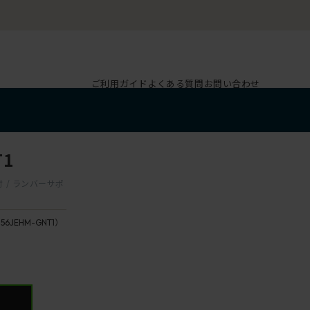
ご利用ガイド
よくある質問
お問い合わせ
T1
プ肘 / ランバーサポ
156JEHM-GNT1）