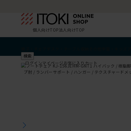
個人向けTOP
法人向けTOP
椅子・チェア
デスク・テーブル
収納
その他
学習・キッズ
検索
ログイン
マイページ
お気に入り
カート